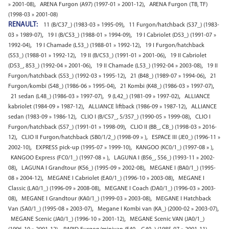
,
,
» 2001-08)
ARENA Furgon (A97) (1997-01 » 2001-12)
ARENA Furgon (TB, TF)
(1998-03 » 2001-08)
RENAULT:
,
11 (B/C37_) (1983-03 » 1995-09)
11 Furgon/hatchback (S37_) (1983-
,
,
03 » 1989-07)
19 I (B/C53_) (1988-01 » 1994-09)
19 I Cabriolet (D53_) (1991-07 »
,
,
1992-04)
19 I Chamade (L53_) (1988-01 » 1992-12)
19 I Furgon/hatchback
,
,
(S53_) (1988-01 » 1992-12)
19 II (B/C53_) (1991-01 » 2001-06)
19 II Cabriolet
,
,
(D53_, 853_) (1992-04 » 2001-06)
19 II Chamade (L53_) (1992-04 » 2003-08)
19 II
,
,
Furgon/hatchback (S53_) (1992-03 » 1995-12)
21 (B48_) (1989-07 » 1994-06)
21
,
,
Furgon/kombi (S48_) (1986-06 » 1995-04)
21 Kombi (K48_) (1986-03 » 1997-07)
,
,
21 sedan (L48_) (1986-03 » 1997-07)
9 (L42_) (1981-09 » 1997-02)
ALLIANCE
,
,
kabriolet (1984-09 » 1987-12)
ALLIANCE liftback (1986-09 » 1987-12)
ALLIANCE
,
,
sedan (1983-09 » 1986-12)
CLIO I (B/C57_, 5/357_) (1990-05 » 1999-08)
CLIO I
,
Furgon/hatchback (S57_) (1991-01 » 1998-09)
CLIO II (BB_, CB_) (1998-03 » 2016-
,
,
12)
CLIO II Furgon/hatchback (SB0/1/2_) (1998-09 » )
ESPACE III (JE0_) (1996-11 »
,
,
,
2002-10)
EXPRESS pick-up (1995-07 » 1999-10)
KANGOO (KC0/1_) (1997-08 » )
,
KANGOO Express (FC0/1_) (1997-08 » )
LAGUNA I (B56_, 556_) (1993-11 » 2002-
,
,
08)
LAGUNA I Grandtour (K56_) (1995-09 » 2002-08)
MEGANE I (BA0/1_) (1995-
,
,
08 » 2004-12)
MEGANE I Cabriolet (EA0/1_) (1996-10 » 2003-08)
MEGANE I
,
Classic (LA0/1_) (1996-09 » 2008-08)
MEGANE I Coach (DA0/1_) (1996-03 » 2003-
,
,
08)
MEGANE I Grandtour (KA0/1_) (1999-03 » 2003-08)
MEGANE I Hatchback
,
,
Van (SA0/1_) (1995-08 » 2003-07)
Megane I Kombi van (KA_) (2000-02 » 2003-07)
,
MEGANE Scenic (JA0/1_) (1996-10 » 2001-12)
MEGANE Scenic VAN (JA0/1_)