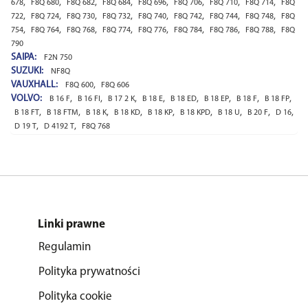
,
,
,
,
,
,
,
,
678
F8Q 680
F8Q 682
F8Q 684
F8Q 696
F8Q 706
F8Q 710
F8Q 714
F8Q
,
,
,
,
,
,
,
,
722
F8Q 724
F8Q 730
F8Q 732
F8Q 740
F8Q 742
F8Q 744
F8Q 748
F8Q
,
,
,
,
,
,
,
,
754
F8Q 764
F8Q 768
F8Q 774
F8Q 776
F8Q 784
F8Q 786
F8Q 788
F8Q
790
SAIPA:
F2N 750
SUZUKI:
NF8Q
VAUXHALL:
,
F8Q 600
F8Q 606
VOLVO:
,
,
,
,
,
,
,
,
B 16 F
B 16 FI
B 17 2 K
B 18 E
B 18 ED
B 18 EP
B 18 F
B 18 FP
,
,
,
,
,
,
,
,
,
B 18 FT
B 18 FTM
B 18 K
B 18 KD
B 18 KP
B 18 KPD
B 18 U
B 20 F
D 16
,
,
D 19 T
D 4192 T
F8Q 768
Linki prawne
Regulamin
Polityka prywatności
Polityka cookie