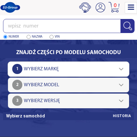
0
Wpisz
numer
NUMER
NAZWA
VIN
ZNAJDŹ CZĘŚCI PO MODELU SAMOCHODU
1
2
3
Wybierz samochód
HISTORIA