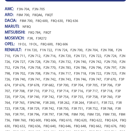
AMC:
,
F3N-704
F3N-705
ARO:
,
,
F8M 700
F8QA6
F8QT
DACIA:
,
,
,
F8M 700
F8Q 600
F8Q 630
F8Q 636
MARUTI:
NF8Q
MITSUBISHI:
,
F8Q 784
F8QT
MOSKVICH:
,
F3R
F3R272
OPEL:
,
,
,
19 DJ
19 DL
F8Q 600
F8Q 606
RENAULT:
,
,
,
,
,
,
F1N 720
F1N 722
F1N 724
F2N 700
F2N 704
F2N 708
F2N
,
,
,
,
,
,
,
,
710
F2N 711
F2N 712
F2N 716
F2N 720
F2N 721
F2N 722
F2N 724
F2N
,
,
,
,
,
,
,
,
726
F2N 727
F2N 728
F2N 730
F2N 732
F2N 740
F2N 742
F2N 750
F2N
,
,
,
,
,
,
,
,
752
F2N 754
F2N 758
F2N 770
F2N 783
F2N 786
F2N 796
F2N 797
F2N
,
,
,
,
,
,
,
,
798
F3N 702
F3N 708
F3N 716
F3N 717
F3N 718
F3N 722
F3N 723
F3N
,
,
,
,
,
,
,
,
726
F3N 740
F3N 741
F3N 742
F3N 743
F3N 746
F3N 747
F3P 670
F3P
,
,
,
,
,
,
,
,
674
F3P 676
F3P 678
F3P 682
F3P 700
F3P 704
F3P 705
F3P 706
F3P
,
,
,
,
,
,
,
,
707
F3P 708
F3P 710
F3P 712
F3P 714
F3P 716
F3P 717
F3P 718
F3P
,
,
,
,
,
,
,
,
720
F3P 724
F3P 740
F3P 742
F3P 754
F3P 755
F3P 758
F3P 760
F3P
,
,
,
,
,
,
,
,
764
F3P 765
F3P674K
F3R 200
F3R 262
F3R 264
F3R 611
F3R 722
F3R
,
,
,
,
,
,
,
,
723
F3R 728
F3R 729
F3R 742
F3R 750
F3R 751
F3R 752
F3R 768
F3R
,
,
,
,
,
,
,
,
769
F3R 791
F3R 796
F3R 797
F3R 798
F8M 700
F8M 720
F8M 730
F8M
,
,
,
,
,
,
,
,
736
F8M 760
F8Q 600
F8Q 606
F8Q 610
F8Q 620
F8Q 622
F8Q 624
F8Q
,
,
,
,
,
,
,
,
630
F8Q 632
F8Q 636
F8Q 640
F8Q 646
F8Q 648
F8Q 662
F8Q 676
F8Q