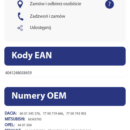
Zamów i odbierz osobiście
Zadzwoń i zamów
Udostępnij
Kody EAN
4041248058459
Numery OEM
DACIA:
,
,
60 01 545 376
77 00 719 666
77 00 743 903
MITSUBISHI:
M343793
OPEL:
44 01 504