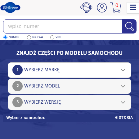
0
Wpisz
numer
NUMER
NAZWA
VIN
ZNAJDŹ CZĘŚCI PO MODELU SAMOCHODU
1
2
3
Wybierz samochód
HISTORIA