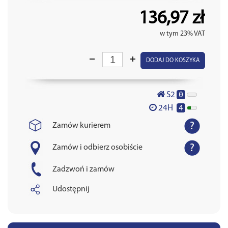
136,97 zł
w tym 23% VAT
DODAJ DO KOSZYKA
0
S2
4
24H
Zamów kurierem
Zamów i odbierz osobiście
Zadzwoń i zamów
Udostępnij