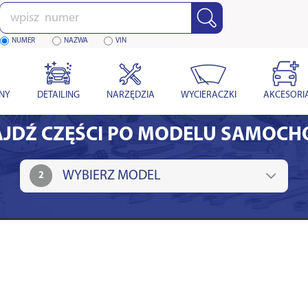
Wpisz
numer
NUMER
NAZWA
VIN
YNY
DETAILING
NARZĘDZIA
WYCIERACZKI
AKCESORI
JDŹ CZĘŚCI PO MODELU SAMOC
2