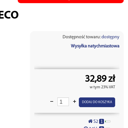
VECO
Dostępność towaru:
dostępny
Wysyłka natychmiastowa
32,89 zł
w tym 23% VAT
DODAJ DO KOSZYKA
1
S2