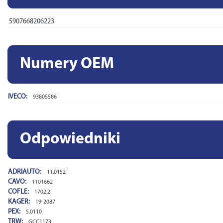
5907668206223
Numery OEM
IVECO:
93805586
Odpowiedniki
ADRIAUTO:
11.0152
CAVO:
1101662
COFLE:
1702.2
KAGER:
19-2087
PEX:
5.0110
TRW:
GCC1173