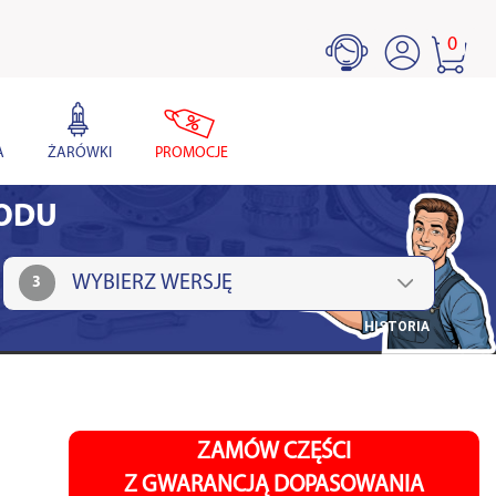
0
A
ŻARÓWKI
PROMOCJE
HODU
3
HISTORIA
ZAMÓW CZĘŚCI
Z GWARANCJĄ DOPASOWANIA