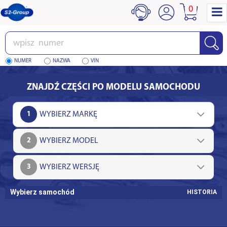
0
Wpisz
numer
NUMER
NAZWA
VIN
ZNAJDŹ CZĘŚCI PO MODELU SAMOCHODU
1
2
3
Wybierz samochód
HISTORIA