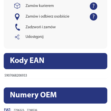
Zamów kurierem
Zamów i odbierz osobiście
Zadzwoń i zamów
Udostępnij
Kody EAN
5907668206933
Numery OEM
FIAT:
,
7706323
7748536