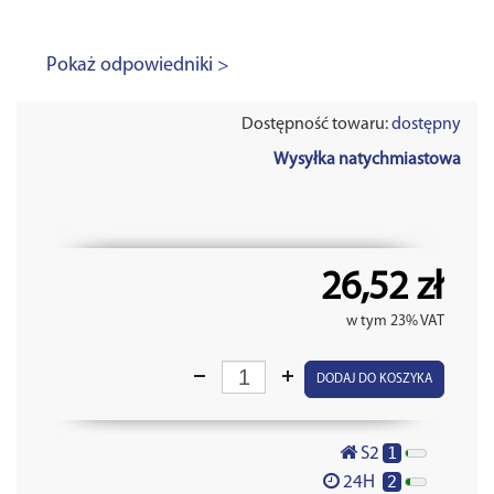
Pokaż odpowiedniki >
Dostępność towaru:
dostępny
Wysyłka natychmiastowa
26,52 zł
w tym 23% VAT
DODAJ DO KOSZYKA
1
S2
2
24H