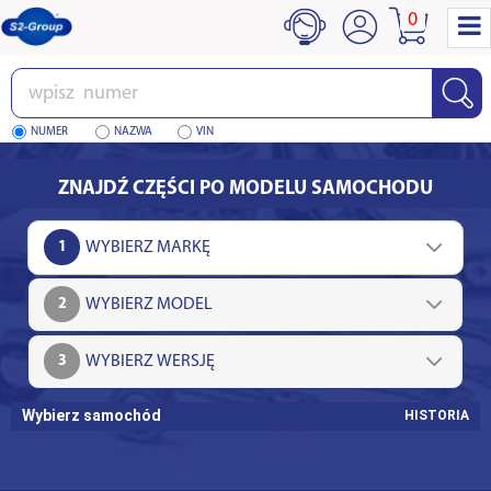
0
Wpisz
numer
NUMER
NAZWA
VIN
ZNAJDŹ CZĘŚCI PO MODELU SAMOCHODU
1
2
3
Wybierz samochód
HISTORIA