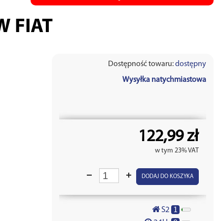
W FIAT
Dostępność towaru:
dostępny
Wysyłka natychmiastowa
122,99 zł
w tym 23% VAT
DODAJ DO KOSZYKA
1
S2