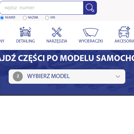
Wpisz
numer
NUMER
NAZWA
VIN
YNY
DETAILING
NARZĘDZIA
WYCIERACZKI
AKCESORI
JDŹ CZĘŚCI PO MODELU SAMOC
2