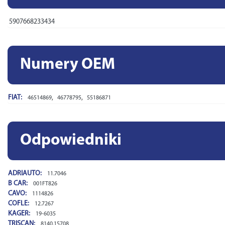
5907668233434
Numery OEM
FIAT:
,
,
46514869
46778795
55186871
Odpowiedniki
ADRIAUTO:
11.7046
B CAR:
001FT826
CAVO:
1114826
COFLE:
12.7267
KAGER:
19-6035
TRISCAN:
8140.15708