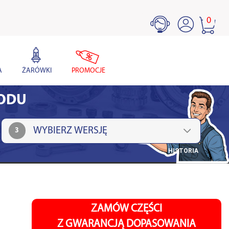
0
A
ŻARÓWKI
PROMOCJE
HODU
3
HISTORIA
ZAMÓW CZĘŚCI
Z GWARANCJĄ DOPASOWANIA