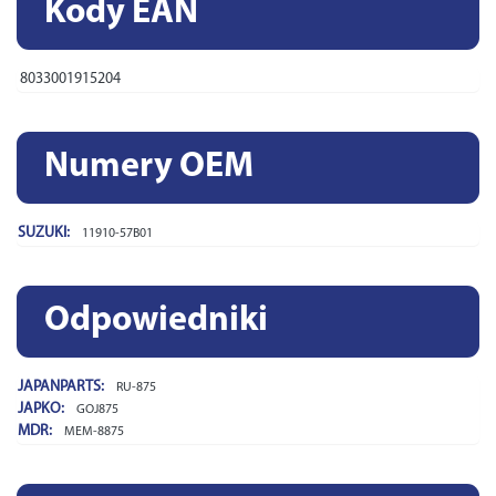
Kody EAN
8033001915204
Numery OEM
SUZUKI:
11910-57B01
Odpowiedniki
JAPANPARTS:
RU-875
JAPKO:
GOJ875
MDR:
MEM-8875