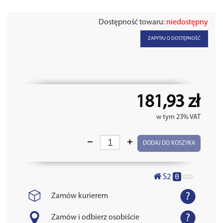
Dostępność towaru:
niedostępny
ZAPYTAJ O DOSTĘPNOŚĆ
181,93 zł
w tym 23% VAT
DODAJ DO KOSZYKA
0
S2
Zamów kurierem
Zamów i odbierz osobiście