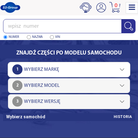
0
Wpisz
numer
NUMER
NAZWA
VIN
ZNAJDŹ CZĘŚCI PO MODELU SAMOCHODU
1
2
3
Wybierz samochód
HISTORIA