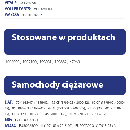
VITALE:
MA521058
VOLLER PARTS:
VOL-691000
WABCO:
432 410 020 2
Stosowane w produktach
FEBI BILSTEIN
1002099
,
1002100
,
198081
,
198882
,
47969
Samochody ciężarowe
DAF:
,
,
75 (1992-07 » 1998-02)
75 CF (1998-02 » 2000-12)
85 CF (1998-02 » 2000-
,
,
,
12)
95 (1987-09 » 1998-01)
95 XF (1997-01 » 2002-09)
CF 75 (2001-01 » 2019-
,
,
,
12)
CF 85 (2001-01 » )
LF 45 (2001-01 » )
XF 95 (2002-01 » 2006-12)
ERF:
ECT (2002-04 » )
IVECO:
,
,
EUROCARGO I-III (1991-01 » 2015-09)
EUROCARGO IV (2013-05 » )