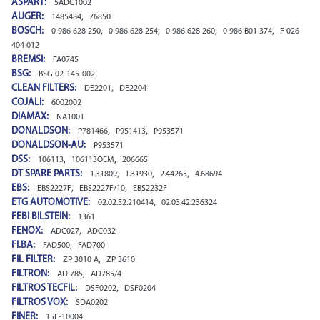
ASPART:
5ADC1002
AUGER:
,
1485484
76850
BOSCH:
,
,
,
,
0 986 628 250
0 986 628 254
0 986 628 260
0 986 B01 374
F 026
404 012
BREMSI:
FA0745
BSG:
BSG 02-145-002
CLEAN FILTERS:
,
DE2201
DE2204
COJALI:
6002002
DIAMAX:
NA1001
DONALDSON:
,
,
P781466
P951413
P953571
DONALDSON-AU:
P953571
DSS:
,
,
106113
106113OEM
206665
DT SPARE PARTS:
,
,
,
1.31809
1.31930
2.44265
4.68694
EBS:
,
,
EBS2227F
EBS2227F/10
EBS2232F
ETG AUTOMOTIVE:
,
02.02.52.210414
02.03.42.236324
FEBI BILSTEIN:
1361
FENOX:
,
ADC027
ADC032
FI.BA:
,
FAD500
FAD700
FIL FILTER:
,
ZP 3010 A
ZP 3610
FILTRON:
,
AD 785
AD785/4
FILTROS TECFIL:
,
DSF0202
DSF0204
FILTROS VOX:
SDA0202
FINER:
15E-10004