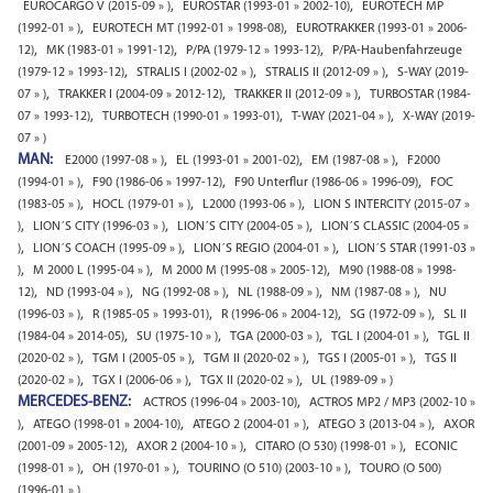
,
,
EUROCARGO V (2015-09 » )
EUROSTAR (1993-01 » 2002-10)
EUROTECH MP
,
,
(1992-01 » )
EUROTECH MT (1992-01 » 1998-08)
EUROTRAKKER (1993-01 » 2006-
,
,
,
12)
MK (1983-01 » 1991-12)
P/PA (1979-12 » 1993-12)
P/PA-Haubenfahrzeuge
,
,
,
(1979-12 » 1993-12)
STRALIS I (2002-02 » )
STRALIS II (2012-09 » )
S-WAY (2019-
,
,
,
07 » )
TRAKKER I (2004-09 » 2012-12)
TRAKKER II (2012-09 » )
TURBOSTAR (1984-
,
,
,
07 » 1993-12)
TURBOTECH (1990-01 » 1993-01)
T-WAY (2021-04 » )
X-WAY (2019-
07 » )
MAN:
,
,
,
E2000 (1997-08 » )
EL (1993-01 » 2001-02)
EM (1987-08 » )
F2000
,
,
,
(1994-01 » )
F90 (1986-06 » 1997-12)
F90 Unterflur (1986-06 » 1996-09)
FOC
,
,
,
(1983-05 » )
HOCL (1979-01 » )
L2000 (1993-06 » )
LION S INTERCITY (2015-07 »
,
,
,
)
LION´S CITY (1996-03 » )
LION´S CITY (2004-05 » )
LION´S CLASSIC (2004-05 »
,
,
,
)
LION´S COACH (1995-09 » )
LION´S REGIO (2004-01 » )
LION´S STAR (1991-03 »
,
,
,
)
M 2000 L (1995-04 » )
M 2000 M (1995-08 » 2005-12)
M90 (1988-08 » 1998-
,
,
,
,
,
12)
ND (1993-04 » )
NG (1992-08 » )
NL (1988-09 » )
NM (1987-08 » )
NU
,
,
,
,
(1996-03 » )
R (1985-05 » 1993-01)
R (1996-06 » 2004-12)
SG (1972-09 » )
SL II
,
,
,
,
(1984-04 » 2014-05)
SU (1975-10 » )
TGA (2000-03 » )
TGL I (2004-01 » )
TGL II
,
,
,
,
(2020-02 » )
TGM I (2005-05 » )
TGM II (2020-02 » )
TGS I (2005-01 » )
TGS II
,
,
,
(2020-02 » )
TGX I (2006-06 » )
TGX II (2020-02 » )
UL (1989-09 » )
MERCEDES-BENZ:
,
ACTROS (1996-04 » 2003-10)
ACTROS MP2 / MP3 (2002-10 »
,
,
,
,
)
ATEGO (1998-01 » 2004-10)
ATEGO 2 (2004-01 » )
ATEGO 3 (2013-04 » )
AXOR
,
,
,
(2001-09 » 2005-12)
AXOR 2 (2004-10 » )
CITARO (O 530) (1998-01 » )
ECONIC
,
,
,
(1998-01 » )
OH (1970-01 » )
TOURINO (O 510) (2003-10 » )
TOURO (O 500)
(1996-01 » )