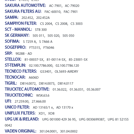
SAKURA AUTOMOTIVE:
,
AC-7901
AC-79020
SAKURA FILTERS AU:
,
FAC-60010
FAC-7901
SAMPA:
,
202.452
202.452A
SAMPIYON FILTER:
,
,
CS 2004
CS 2008
CS 3003
SCT - MANNOL:
STB 300
SK GERMANY:
,
,
505 011
505 020
505 050
SOFIMA:
,
S 7259 A
S 7A66 A
SOGEFIPRO:
,
FT5315
FT6046
SRP:
90288 - AD
STELLOX:
,
,
81-00037-SX
81-00114-SX
85-23001-SX
ST-TEMPLIN:
,
02.100.7786.000
02.100.7786.120
TECNECO FILTERS:
,
GS3401
OL5693-AIRDRY
TECNOCAR:
A606D
TIGRIL:
,
,
DB14.0072
DB14.0073
DB14.0117
TRUCKTEC AUTOMOTIVE:
,
,
01.36.022
01.36.031
05.36.007
TRUCKTECHNIC:
WSK.63.6
UFI:
,
27.259.00
27.A66.00
UNICO FILTER:
,
AD 13165/1 x
AD 13170 x
UNIFLUX FILTERS:
,
XD1
XD8
UPG UK & IRELAND:
,
,
UPG 001000 429 36 95
UPG 0030699387
UPG 81 52155
0042
VADEN ORIGINAL:
,
301.04.0001
301.04.0002