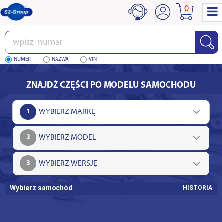
0
Wpisz
numer
NUMER
NAZWA
VIN
ZNAJDŹ CZĘŚCI PO MODELU SAMOCHODU
1
2
3
Wybierz samochód
HISTORIA