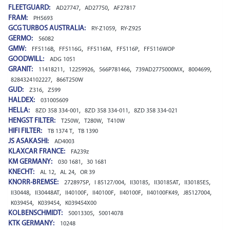
FLEETGUARD:
,
,
AD27747
AD27750
AF27817
FRAM:
PH5693
GCG TURBOS AUSTRALIA:
,
RY-Z1059
RY-Z925
GERMO:
56082
GMW:
,
,
,
,
FF5116B
FF5116G
FF5116M
FF5116P
FF5116WOP
GOODWILL:
ADG 1051
GRANIT:
,
,
,
,
,
11418211
12259926
566P781466
739AD2775000MX
8004699
,
8284324102227
866T250W
GUD:
,
Z316
Z599
HALDEX:
031005609
HELLA:
,
,
8ZD 358 334-001
8ZD 358 334-011
8ZD 358 334-021
HENGST FILTER:
,
,
T250W
T280W
T410W
HIFI FILTER:
,
TB 1374 T
TB 1390
JS ASAKASHI:
AD4003
KLAXCAR FRANCE:
FA239z
KM GERMANY:
,
030 1681
30 1681
KNECHT:
,
,
AL 12
AL 24
OR 39
KNORR-BREMSE:
,
,
,
,
,
272897SP
I 85127/004
II30185
II30185AT
II30185ES
,
,
,
,
,
,
,
II30448
II30448AT
II40100F
II40100F
II40100F
II40100FK49
J85127004
,
,
K039454
K039454
K039454X00
KOLBENSCHMIDT:
,
50013305
50014078
KTK GERMANY:
10248