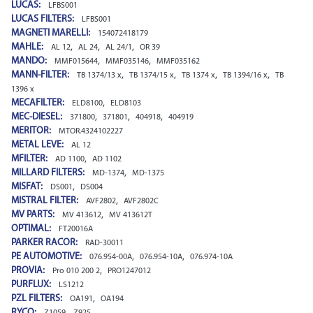
LUCAS:
LFBS001
LUCAS FILTERS:
LFBS001
MAGNETI MARELLI:
154072418179
MAHLE:
,
,
,
AL 12
AL 24
AL 24/1
OR 39
MANDO:
,
,
MMF015644
MMF035146
MMF035162
MANN-FILTER:
,
,
,
,
TB 1374/13 x
TB 1374/15 x
TB 1374 x
TB 1394/16 x
TB
1396 x
MECAFILTER:
,
ELD8100
ELD8103
MEC-DIESEL:
,
,
,
371800
371801
404918
404919
MERITOR:
MTOR.4324102227
METAL LEVE:
AL 12
MFILTER:
,
AD 1100
AD 1102
MILLARD FILTERS:
,
MD-1374
MD-1375
MISFAT:
,
DS001
DS004
MISTRAL FILTER:
,
AVF2802
AVF2802C
MV PARTS:
,
MV 413612
MV 413612T
OPTIMAL:
FT20016A
PARKER RACOR:
RAD-30011
PE AUTOMOTIVE:
,
,
076.954-00A
076.954-10A
076.974-10A
PROVIA:
,
Pro 010 200 2
PRO1247012
PURFLUX:
LS1212
PZL FILTERS:
,
OA191
OA194
RYCO:
,
Z1059
Z925