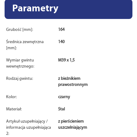
Parametry
Grubość [mm]:
164
Średnica zewnętrzna
140
[mm]:
Wymiar gwintu
M39 x 1,5
wewnętrznego:
Rodzaj gwintu:
z bieżnikiem
prawostronnym
Kolor:
czarny
Materiał:
Stal
Artykuł uzupełniający /
z pierścieniem
informacja uzupełniająca
uszczelniającym
2: