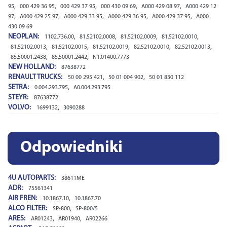
,
,
,
,
,
95
000 429 36 95
000 429 37 95
000 430 09 69
A000 429 08 97
A000 429 12
,
,
,
,
,
97
A000 429 25 97
A000 429 33 95
A000 429 36 95
A000 429 37 95
A000
430 09 69
NEOPLAN:
,
,
,
,
1102.736.00
81.52102.0008
81.52102.0009
81.52102.0010
,
,
,
,
,
81.52102.0013
81.52102.0015
81.52102.0019
82.52102.0010
82.52102.0013
,
,
85.50001.2438
85.50001.2442
N1.01400.7773
NEW HOLLAND:
87638772
RENAULT TRUCKS:
,
,
50 00 295 421
50 01 004 902
50 01 830 112
SETRA:
,
0.004.293.795
A0.004.293.795
STEYR:
87638772
VOLVO:
,
1699132
3090288
Odpowiedniki
4U AUTOPARTS:
38611ME
ADR:
75561341
AIR FREN:
,
10.1867.10
10.1867.70
ALCO FILTER:
,
SP-800
SP-800/5
ARES:
,
,
AR01243
AR01940
AR02266