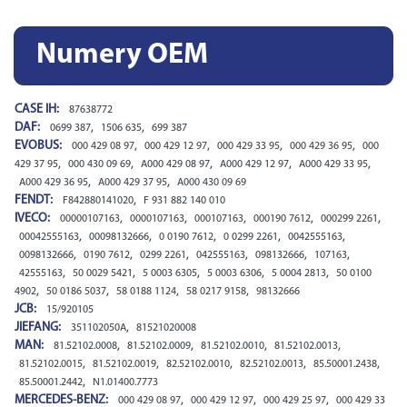
Numery OEM
CASE IH:
87638772
DAF:
,
,
0699 387
1506 635
699 387
EVOBUS:
,
,
,
,
000 429 08 97
000 429 12 97
000 429 33 95
000 429 36 95
000
,
,
,
,
,
429 37 95
000 430 09 69
A000 429 08 97
A000 429 12 97
A000 429 33 95
,
,
A000 429 36 95
A000 429 37 95
A000 430 09 69
FENDT:
,
F842880141020
F 931 882 140 010
IVECO:
,
,
,
,
,
00000107163
0000107163
000107163
000190 7612
000299 2261
,
,
,
,
,
00042555163
00098132666
0 0190 7612
0 0299 2261
0042555163
,
,
,
,
,
,
0098132666
0190 7612
0299 2261
042555163
098132666
107163
,
,
,
,
,
42555163
50 0029 5421
5 0003 6305
5 0003 6306
5 0004 2813
50 0100
,
,
,
,
4902
50 0186 5037
58 0188 1124
58 0217 9158
98132666
JCB:
15/920105
JIEFANG:
,
351102050A
81521020008
MAN:
,
,
,
,
81.52102.0008
81.52102.0009
81.52102.0010
81.52102.0013
,
,
,
,
,
81.52102.0015
81.52102.0019
82.52102.0010
82.52102.0013
85.50001.2438
,
85.50001.2442
N1.01400.7773
MERCEDES-BENZ:
,
,
,
000 429 08 97
000 429 12 97
000 429 25 97
000 429 33