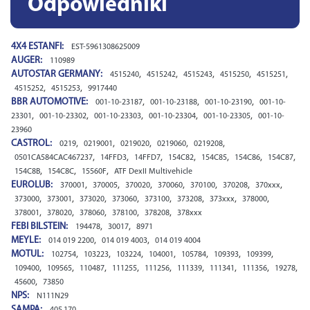
Odpowiedniki
4X4 ESTANFI:
EST-5961308625009
AUGER:
110989
AUTOSTAR GERMANY:
,
,
,
,
,
4515240
4515242
4515243
4515250
4515251
,
,
4515252
4515253
9917440
BBR AUTOMOTIVE:
,
,
,
001-10-23187
001-10-23188
001-10-23190
001-10-
,
,
,
,
,
23301
001-10-23302
001-10-23303
001-10-23304
001-10-23305
001-10-
23960
CASTROL:
,
,
,
,
,
0219
0219001
0219020
0219060
0219208
,
,
,
,
,
,
,
0501CA584CAC467237
14FFD3
14FFD7
154C82
154C85
154C86
154C87
,
,
,
154C8B
154C8C
15560F
ATF DexII Multivehicle
EUROLUB:
,
,
,
,
,
,
,
370001
370005
370020
370060
370100
370208
370xxx
,
,
,
,
,
,
,
,
373000
373001
373020
373060
373100
373208
373xxx
378000
,
,
,
,
,
378001
378020
378060
378100
378208
378xxx
FEBI BILSTEIN:
,
,
194478
30017
8971
MEYLE:
,
,
014 019 2200
014 019 4003
014 019 4004
MOTUL:
,
,
,
,
,
,
,
102754
103223
103224
104001
105784
109393
109399
,
,
,
,
,
,
,
,
,
109400
109565
110487
111255
111256
111339
111341
111356
19278
,
45600
73850
NPS:
N111N29
SAMPA:
405.170