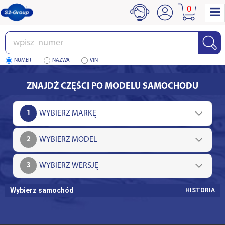
0
Wpisz
numer
NUMER
NAZWA
VIN
ZNAJDŹ CZĘŚCI PO MODELU SAMOCHODU
1
2
3
Wybierz samochód
HISTORIA