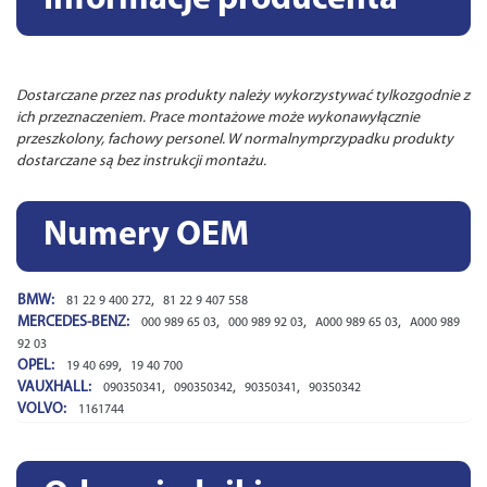
Dostarczane przez nas produkty należy wykorzystywać tylkozgodnie z
ich przeznaczeniem. Prace montażowe może wykonawyłącznie
przeszkolony, fachowy personel. W normalnymprzypadku produkty
dostarczane są bez instrukcji montażu.
Numery OEM
BMW:
,
81 22 9 400 272
81 22 9 407 558
MERCEDES-BENZ:
,
,
,
000 989 65 03
000 989 92 03
A000 989 65 03
A000 989
92 03
OPEL:
,
19 40 699
19 40 700
VAUXHALL:
,
,
,
090350341
090350342
90350341
90350342
VOLVO:
1161744