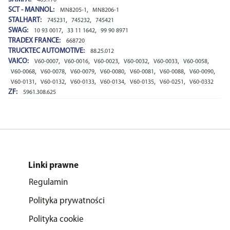
SCT - MANNOL:
,
MN8205-1
MN8206-1
STALHART:
,
,
745231
745232
745421
SWAG:
,
,
10 93 0017
33 11 1642
99 90 8971
TRADEX FRANCE:
668720
TRUCKTEC AUTOMOTIVE:
88.25.012
VAICO:
,
,
,
,
,
,
V60-0007
V60-0016
V60-0023
V60-0032
V60-0033
V60-0058
,
,
,
,
,
,
,
V60-0068
V60-0078
V60-0079
V60-0080
V60-0081
V60-0088
V60-0090
,
,
,
,
,
,
V60-0131
V60-0132
V60-0133
V60-0134
V60-0135
V60-0251
V60-0332
ZF:
5961.308.625
Linki prawne
Regulamin
Polityka prywatności
Polityka cookie