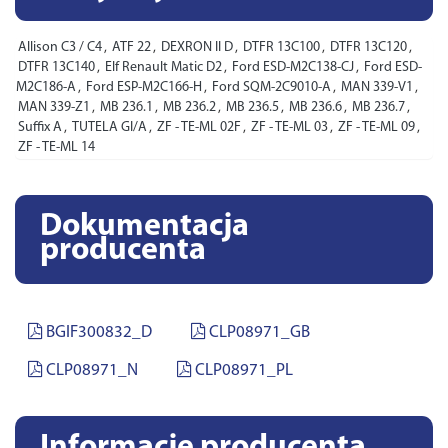
Allison C3 / C4
,
ATF 22
,
DEXRON II D
,
DTFR 13C100
,
DTFR 13C120
,
DTFR 13C140
,
Elf Renault Matic D2
,
Ford ESD-M2C138-CJ
,
Ford ESD-
M2C186-A
,
Ford ESP-M2C166-H
,
Ford SQM-2C9010-A
,
MAN 339-V1
,
MAN 339-Z1
,
MB 236.1
,
MB 236.2
,
MB 236.5
,
MB 236.6
,
MB 236.7
,
Suffix A
,
TUTELA GI/A
,
ZF - TE-ML 02F
,
ZF - TE-ML 03
,
ZF - TE-ML 09
,
ZF - TE-ML 14
Dokumentacja
producenta
BGIF300832_D
CLP08971_GB
CLP08971_N
CLP08971_PL
Informacje producenta