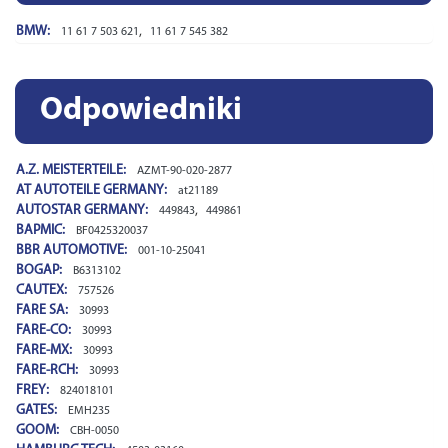
BMW:
,
11 61 7 503 621
11 61 7 545 382
Odpowiedniki
A.Z. MEISTERTEILE:
AZMT-90-020-2877
AT AUTOTEILE GERMANY:
at21189
AUTOSTAR GERMANY:
,
449843
449861
BAPMIC:
BF0425320037
BBR AUTOMOTIVE:
001-10-25041
BOGAP:
B6313102
CAUTEX:
757526
FARE SA:
30993
FARE-CO:
30993
FARE-MX:
30993
FARE-RCH:
30993
FREY:
824018101
GATES:
EMH235
GOOM:
CBH-0050