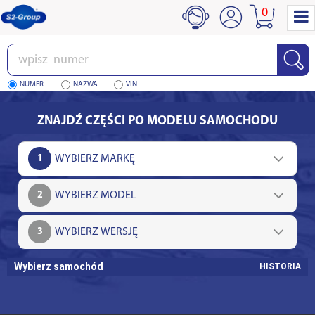
0
Wpisz
numer
NUMER
NAZWA
VIN
ZNAJDŹ CZĘŚCI PO MODELU SAMOCHODU
1
2
3
Wybierz samochód
HISTORIA