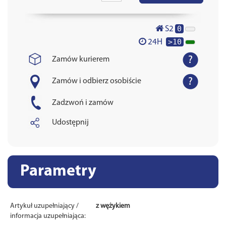
0
S2
>10
24H
Zamów kurierem
Zamów i odbierz osobiście
Zadzwoń i zamów
Udostępnij
Parametry
Artykuł uzupełniający /
z wężykiem
informacja uzupełniająca: