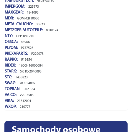
HAMBURG TECH:
4503-03160
IMPERGOM:
225973
MAXGEAR:
18-1093
MDR:
GOM-CBH0050
METALCAUCHO:
35823
METZGER AUTOTEILE:
8010174
NTY:
GPP-BM-210
OSSCA:
45966
PLYOM:
P757526
PREXAPARTS:
P229073
RAPRO:
R19854
RIDEX:
1600H16000084
STARK:
SKHC-2040093
STC:
T435823
SWAG:
20 10 4092
TOPRAN:
502 534
VAICO:
V20-3585
VIKA:
21312001
WXQP:
210777
Samochody osobowe