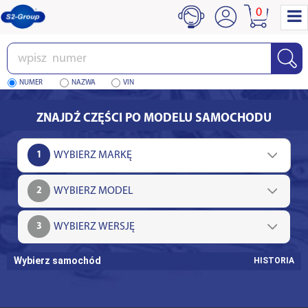
0
Wpisz
numer
NUMER
NAZWA
VIN
ZNAJDŹ CZĘŚCI PO MODELU SAMOCHODU
1
2
3
Wybierz samochód
HISTORIA