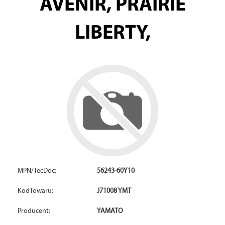
AVENIR, PRAIRIE
LIBERTY,
MPN/TecDoc:
56243-60Y10
KodTowaru:
J71008 YMT
Producent:
YAMATO