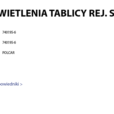
IETLENIA TABLICY REJ. 
740195-6
740195-6
POLCAR
owiedniki >