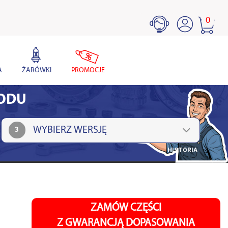
0
A
ŻARÓWKI
PROMOCJE
HODU
3
HISTORIA
ZAMÓW CZĘŚCI
Z GWARANCJĄ DOPASOWANIA