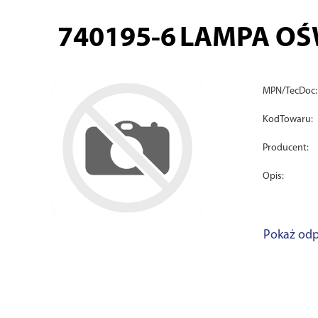
740195-6
LAMPA OŚW
MPN/TecDoc:
KodTowaru:
Producent:
Opis:
Pokaż odp