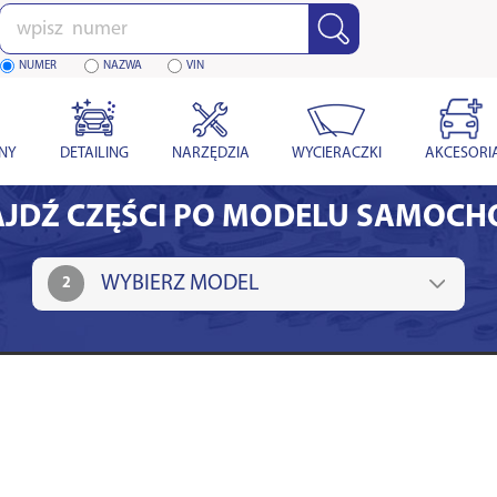
Wpisz
numer
NUMER
NAZWA
VIN
YNY
DETAILING
NARZĘDZIA
WYCIERACZKI
AKCESORI
JDŹ CZĘŚCI PO MODELU SAMOC
2