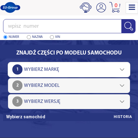
0
Wpisz
numer
NUMER
NAZWA
VIN
ZNAJDŹ CZĘŚCI PO MODELU SAMOCHODU
1
2
3
Wybierz samochód
HISTORIA