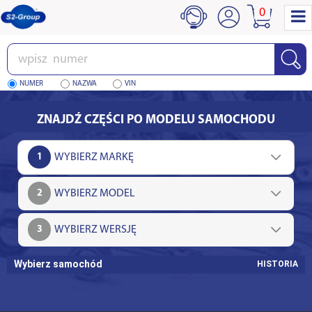
0
Wpisz
numer
NUMER
NAZWA
VIN
ZNAJDŹ CZĘŚCI PO MODELU SAMOCHODU
1
2
3
Wybierz samochód
HISTORIA