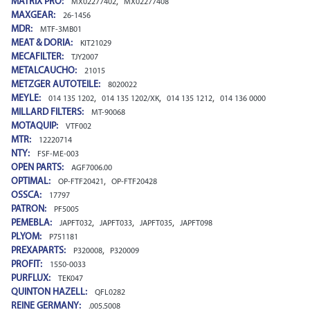
MATRIX PRO:
,
MX02277402
MX02277408
MAXGEAR:
26-1456
MDR:
MTF-3MB01
MEAT & DORIA:
KIT21029
MECAFILTER:
TJY2007
METALCAUCHO:
21015
METZGER AUTOTEILE:
8020022
MEYLE:
,
,
,
014 135 1202
014 135 1202/XK
014 135 1212
014 136 0000
MILLARD FILTERS:
MT-90068
MOTAQUIP:
VTF002
MTR:
12220714
NTY:
FSF-ME-003
OPEN PARTS:
AGF7006.00
OPTIMAL:
,
OP-FTF20421
OP-FTF20428
OSSCA:
17797
PATRON:
PF5005
PEMEBLA:
,
,
,
JAPFT032
JAPFT033
JAPFT035
JAPFT098
PLYOM:
P751181
PREXAPARTS:
,
P320008
P320009
PROFIT:
1550-0033
PURFLUX:
TEK047
QUINTON HAZELL:
QFL0282
REINE GERMANY:
.005.5008