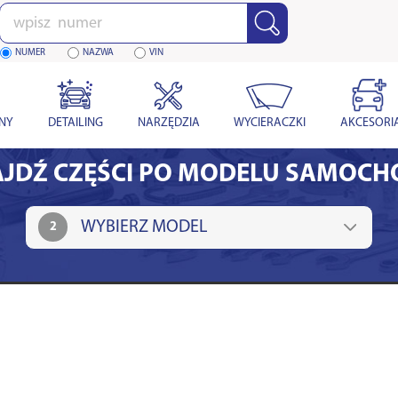
Wpisz
numer
NUMER
NAZWA
VIN
YNY
DETAILING
NARZĘDZIA
WYCIERACZKI
AKCESORI
JDŹ CZĘŚCI PO MODELU SAMOC
2