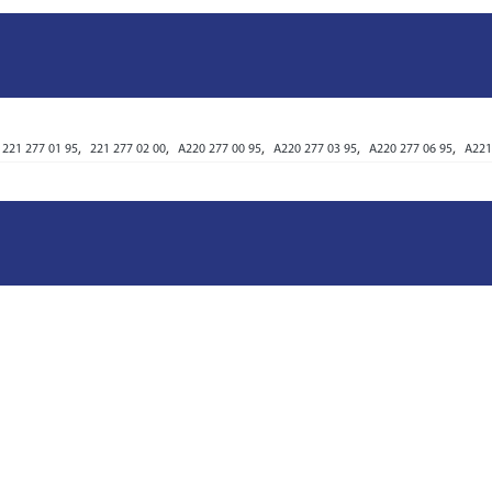
,
,
,
,
,
221 277 01 95
221 277 02 00
A220 277 00 95
A220 277 03 95
A220 277 06 95
A221