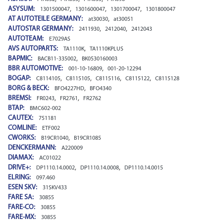
ASYSUM:
,
,
,
1301500047
1301600047
1301700047
1301800047
AT AUTOTEILE GERMANY:
,
at30030
at30051
AUTOSTAR GERMANY:
,
,
2411930
2412040
2412043
AUTOTEAM:
E7029AS
AVS AUTOPARTS:
,
TA1110K
TA1110KPLUS
BAPMIC:
,
BACB11-335002
BK0530160003
BBR AUTOMOTIVE:
,
001-10-16809
001-20-12294
BOGAP:
,
,
,
,
C8114105
C8115105
C8115116
C8115122
C8115128
BORG & BECK:
,
BFO4227HD
BFO4340
BREMSI:
,
,
FR0243
FR2761
FR2762
BTAP:
BMC602-002
CAUTEX:
751181
COMLINE:
ETF002
CWORKS:
,
B19CR1040
B19CR1085
DENCKERMANN:
A220009
DIAMAX:
AC01022
DR!VE+:
,
,
DP1110.14.0002
DP1110.14.0008
DP1110.14.0015
ELRING:
097.460
ESEN SKV:
31SKV433
FARE SA:
30855
FARE-CO:
30855
FARE-MX:
30855