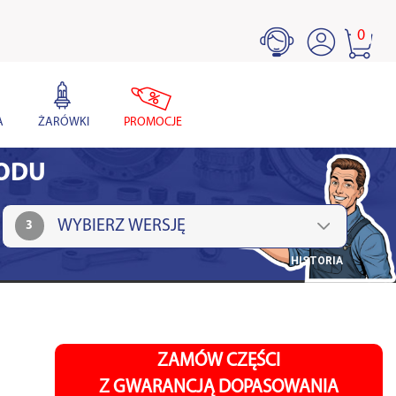
0
A
ŻARÓWKI
PROMOCJE
HODU
3
HISTORIA
ZAMÓW CZĘŚCI
Z GWARANCJĄ DOPASOWANIA