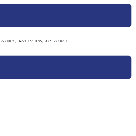
,
,
 277 00 95
A221 277 01 95
A221 277 02 00