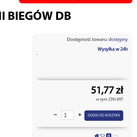
I BIEGÓW DB
Dostępność towaru:
dostępny
Wysyłka w 24h
'
51,77 zł
w tym 23% VAT
DODAJ DO KOSZYKA
0
S2