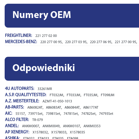
Numery OEM
FREIGHTLINER:
221 277 02 00
MERCEDES-BENZ:
,
,
,
,
220 277 00 95
220 277 03 95
220 277 06 95
221 277 00 95
Odpowiedniki
4U AUTOPARTS:
33261MR
A.S.P. QUALITYTESTED:
,
,
,
FT032JM
FT033JM
FT035JM
FT098JM
A.Z. MEISTERTEILE:
AZMT-41-050-1013
AB-PARTS:
,
,
,
AB6082AT
AB6083AT
AB6084AT
AB6177AT
AIC:
,
,
,
,
,
55157
73971Set
73981Set
74781Set
74782Set
74793Set
ALCO FILTER:
TR-079
ANDEL:
,
,
,
ANKM0007
ANKM0049
ANKM0107
ANKM0353
AP XENERGY:
,
,
X1578032
X1578033
X1578035
ASHIKA:
,
,
,
FTA032
FTA033
FTA035
FTA098