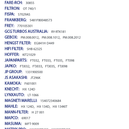
FARE-RCH:
30855
FILTRON:
OT 740/1
FISPA:
57029AS
FRANKBERG:
5481FB0048573
FREY:
770105301
GCG TURBOS AUSTRALIA:
RY-RTK181
GEBOX:
,
,
PM.008.0012
PM.008.1012
PM.008.2012
HENGST FILTER:
EG841H D449
HIFI FILTER:
SHB 62325
HOFFER:
KIT21029
JAPANPARTS:
,
,
,
FT032
FT033
FT035
FT098
JAPKO:
,
,
,
FTJ032
FTJ033
FTJ035
FTJ098
JP GROUP:
1331900500
JS ASAKASHI:
JT296K
KAMOKA:
F601001
KNECHT:
HX 124D
LYNXAUTO:
LT-1066
MAGNETI MARELLI:
154072340684
MAHLE:
,
,
HX 124D
HX 134D
HX 134KIT
MANN-FILTER:
H 27 001
MAPCO:
69017
MASUMA:
MFT-9009