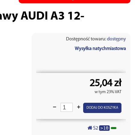
awy AUDI A3 12-
Dostępność towaru:
dostępny
Wysyłka natychmiastowa
25,04 zł
w tym 23% VAT
DODAJ DO KOSZYKA
>10
S2