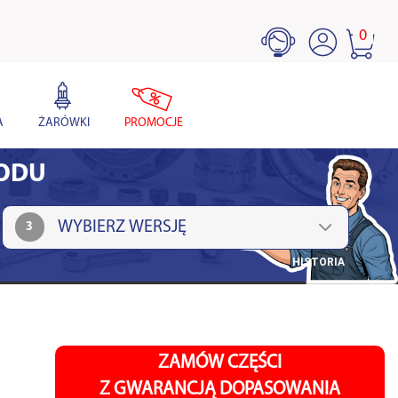
0
A
ŻARÓWKI
PROMOCJE
HODU
3
HISTORIA
ZAMÓW CZĘŚCI
Z GWARANCJĄ DOPASOWANIA