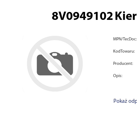
8V0949102
Kie
MPN/TecDoc:
KodTowaru:
Producent:
Opis:
Pokaż odp