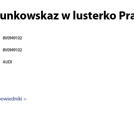
runkowskaz w lusterko Pr
8V0949102
8V0949102
AUDI
owiedniki >