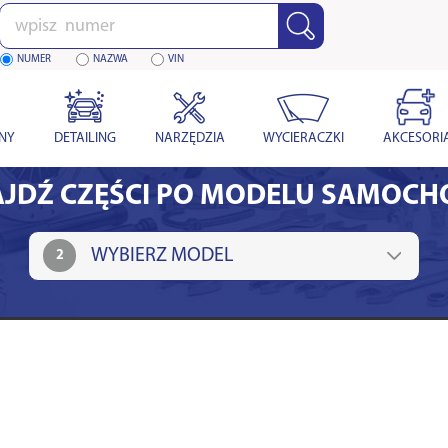
Wpisz
numer
NUMER
NAZWA
VIN
YNY
DETAILING
NARZĘDZIA
WYCIERACZKI
AKCESORI
JDŹ CZĘŚCI PO MODELU SAMOC
2