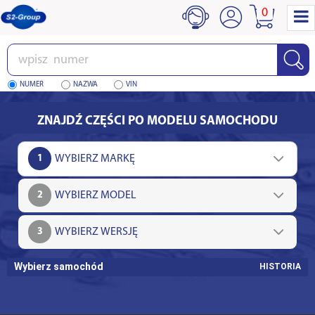
0
Wpisz
numer
NUMER
NAZWA
VIN
ZNAJDŹ CZĘŚCI PO MODELU SAMOCHODU
1
2
3
Wybierz samochód
HISTORIA