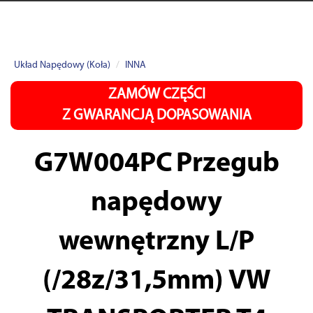
Układ Napędowy (Koła)
INNA
ZAMÓW CZĘŚCI
Z GWARANCJĄ DOPASOWANIA
G7W004PC
Przegub
napędowy
wewnętrzny L/P
(/28z/31,5mm) VW