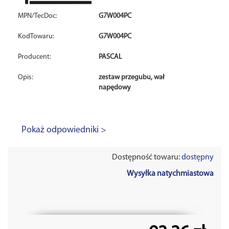
MPN/TecDoc:
G7W004PC
KodTowaru:
G7W004PC
Producent:
PASCAL
Opis:
zestaw przegubu, wał
napędowy
Pokaż odpowiedniki >
Dostępność towaru:
dostępny
Wysyłka natychmiastowa