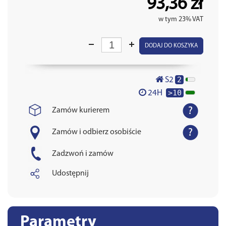
93,36 zł
w tym 23% VAT
DODAJ DO KOSZYKA
2
S2
>10
24H
Zamów kurierem
Zamów i odbierz osobiście
Zadzwoń i zamów
Udostępnij
Parametry