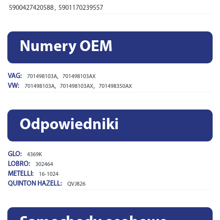
5900427420588
,
5901170239557
Numery OEM
VAG:
,
701498103A
701498103AX
VW:
,
,
701498103A
701498103AX
701498350AX
Odpowiedniki
GLO:
4369K
LOBRO:
302464
METELLI:
16-1024
QUINTON HAZELL:
QVJ826