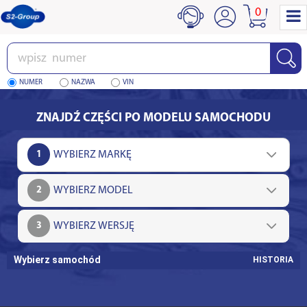
0
Wpisz
numer
NUMER
NAZWA
VIN
ZNAJDŹ CZĘŚCI PO MODELU SAMOCHODU
1
2
3
Wybierz samochód
HISTORIA