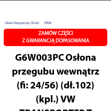
Układ Napędowy (Koła)
INNA
ZAMÓW CZĘŚCI
Z GWARANCJĄ DOPASOWANIA
G6W003PC
Osłona
przegubu wewnątrz
(fi: 24/56) (dł.102)
(kpl.) VW