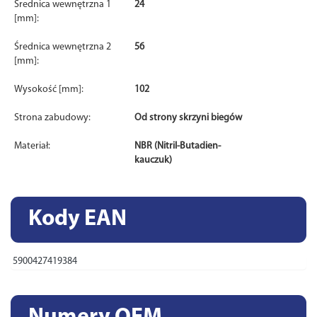
Średnica wewnętrzna 1
24
[mm]:
Średnica wewnętrzna 2
56
[mm]:
Wysokość [mm]:
102
Strona zabudowy:
Od strony skrzyni biegów
Materiał:
NBR (Nitril-Butadien-
kauczuk)
Kody EAN
5900427419384