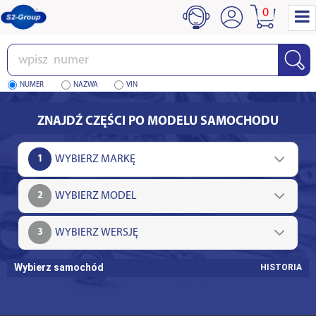
0
Wpisz
numer
NUMER
NAZWA
VIN
ZNAJDŹ CZĘŚCI PO MODELU SAMOCHODU
1
2
3
Wybierz samochód
HISTORIA