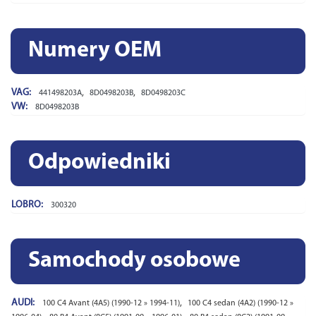
Numery OEM
VAG:
,
,
441498203A
8D0498203B
8D0498203C
VW:
8D0498203B
Odpowiedniki
LOBRO:
300320
Samochody osobowe
AUDI:
,
100 C4 Avant (4A5) (1990-12 » 1994-11)
100 C4 sedan (4A2) (1990-12 »