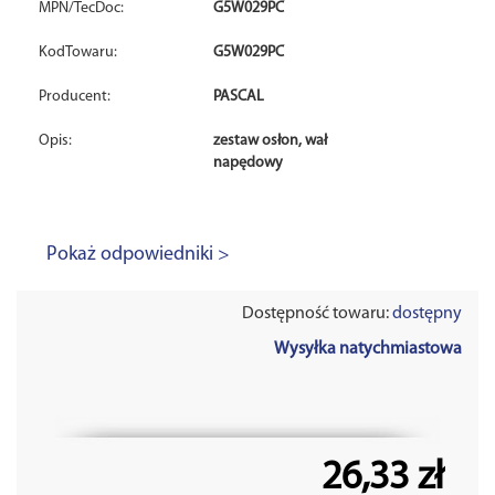
MPN/TecDoc:
G5W029PC
KodTowaru:
G5W029PC
Producent:
PASCAL
Opis:
zestaw osłon, wał
napędowy
Pokaż odpowiedniki >
Dostępność towaru:
dostępny
Wysyłka natychmiastowa
26,33 zł