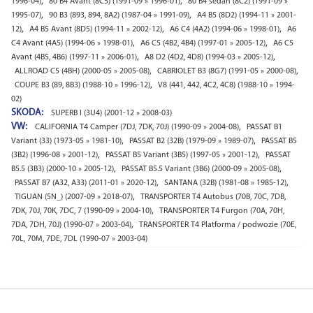
,
,
1996-04)
80 B4 Avant (8C5) (1991-09 » 1996-01)
80 B4 sedan (8C2) (1991-09 »
,
,
1995-07)
90 B3 (893, 894, 8A2) (1987-04 » 1991-09)
A4 B5 (8D2) (1994-11 » 2001-
,
,
,
12)
A4 B5 Avant (8D5) (1994-11 » 2002-12)
A6 C4 (4A2) (1994-06 » 1998-01)
A6
,
,
C4 Avant (4A5) (1994-06 » 1998-01)
A6 C5 (4B2, 4B4) (1997-01 » 2005-12)
A6 C5
,
,
Avant (4B5, 4B6) (1997-11 » 2006-01)
A8 D2 (4D2, 4D8) (1994-03 » 2005-12)
,
,
ALLROAD C5 (4BH) (2000-05 » 2005-08)
CABRIOLET B3 (8G7) (1991-05 » 2000-08)
,
COUPE B3 (89, 8B3) (1988-10 » 1996-12)
V8 (441, 442, 4C2, 4C8) (1988-10 » 1994-
02)
SKODA:
SUPERB I (3U4) (2001-12 » 2008-03)
VW:
,
CALIFORNIA T4 Camper (7DJ, 7DK, 70J) (1990-09 » 2004-08)
PASSAT B1
,
,
Variant (33) (1973-05 » 1981-10)
PASSAT B2 (32B) (1979-09 » 1989-07)
PASSAT B5
,
,
(3B2) (1996-08 » 2001-12)
PASSAT B5 Variant (3B5) (1997-05 » 2001-12)
PASSAT
,
,
B5.5 (3B3) (2000-10 » 2005-12)
PASSAT B5.5 Variant (3B6) (2000-09 » 2005-08)
,
,
PASSAT B7 (A32, A33) (2011-01 » 2020-12)
SANTANA (32B) (1981-08 » 1985-12)
,
TIGUAN (5N_) (2007-09 » 2018-07)
TRANSPORTER T4 Autobus (70B, 70C, 7DB,
,
7DK, 70J, 70K, 7DC, 7 (1990-09 » 2004-10)
TRANSPORTER T4 Furgon (70A, 70H,
,
7DA, 7DH, 70J) (1990-07 » 2003-04)
TRANSPORTER T4 Platforma / podwozie (70E,
70L, 70M, 7DE, 7DL (1990-07 » 2003-04)