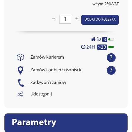
w tym 23% VAT
DODAJ DO KOSZYKA
3
S2
>10
24H
Zamów kurierem
Zamów i odbierz osobiście
Zadzwoń i zamów
Udostępnij
Parametry