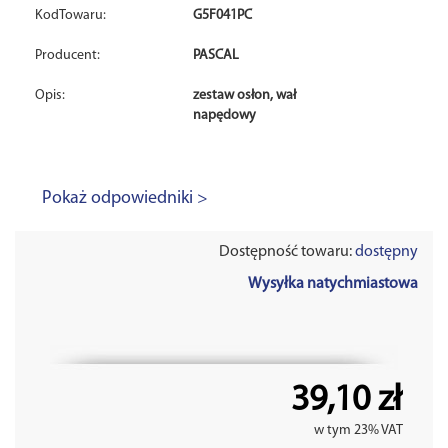
KodTowaru:
G5F041PC
Producent:
PASCAL
Opis:
zestaw osłon, wał
napędowy
Pokaż odpowiedniki >
Dostępność towaru:
dostępny
Wysyłka natychmiastowa
39,10 zł
w tym 23% VAT