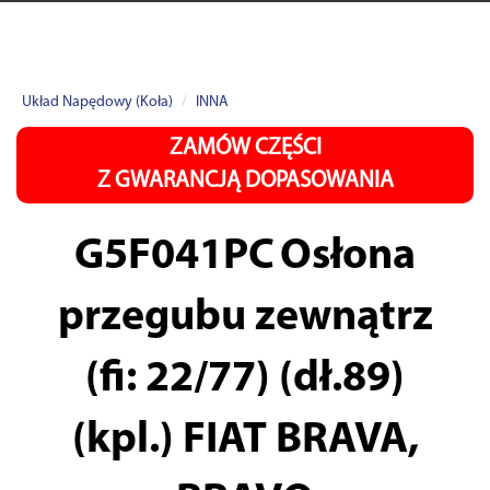
Układ Napędowy (Koła)
INNA
ZAMÓW CZĘŚCI
Z GWARANCJĄ DOPASOWANIA
G5F041PC
Osłona
przegubu zewnątrz
(fi: 22/77) (dł.89)
(kpl.) FIAT BRAVA,