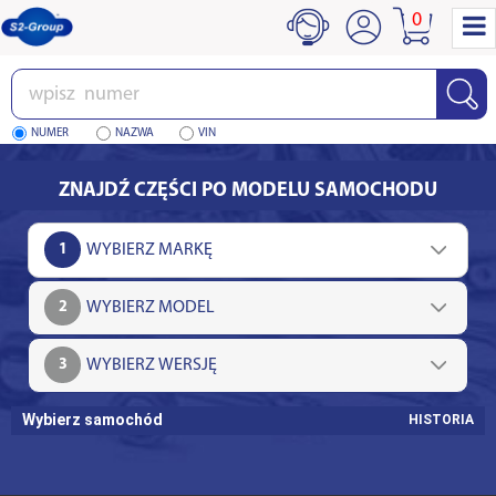
0
Wpisz
numer
NUMER
NAZWA
VIN
ZNAJDŹ CZĘŚCI PO MODELU SAMOCHODU
1
2
3
Wybierz samochód
HISTORIA