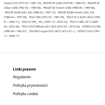
,
,
Variant (33) (1973-05 » 1981-10)
PASSAT B2 (32B) (1979-09 » 1989-07)
PASSAT B2
,
,
sedan (32B) (1982-05 » 1989-06)
PASSAT B2 Variant (33B) (1980-08 » 1989-06)
,
PASSAT B3/B4 (3A2, 35I) (1988-02 » 1997-12)
PASSAT B3/B4 Variant (3A5, 35I)
,
,
(1988-02 » 1997-06)
POLO (86) (1975-03 » 1981-09)
POLO III CLASSIC (6V2) (1995-
,
,
01 » 2009-11)
POLO IV (9N_, 9A_) (2001-10 » 2014-10)
POLO V (6R1, 6C1) (2009-
,
,
03 » 2022-06)
POLO VIVO liftback (6S1, 6S3) (2010-02 » 2019-03)
SCIROCCO (53B)
,
,
(1980-08 » 1992-07)
TIGUAN Furgon/SUV (AD1) (2015-07 » )
VENTO (1H2) (1991-
11 » 2000-11)
Linki prawne
Regulamin
Polityka prywatności
Polityka cookie