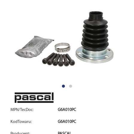
MPN/TecDoc:
G6A010PC
KodTowaru:
G6A010PC
Producent:
PASCAL