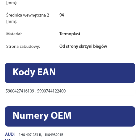
[mm]:
Średnica wewnętrzna 2
94
[mm]:
Materiał:
Termoplast
Strona zabudowy:
Od strony skrzyni biegów
Kody EAN
5900427416109
,
5900744122400
Numery OEM
AUDI:
,
1H0 407 283 B
1K0498201B