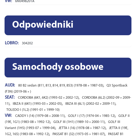
VW:
6N0498201A
Odpowiedniki
LOBRO:
304202
Samochody osobowe
AUDI:
,
80 B2 sedan (811, 813, 814, 819, 853) (1978-08 » 1987-03)
Q3 Sportback
(F3N) (2019-06 » )
SEAT:
,
CORDOBA (6K1, 6K2) (1993-02 » 2002-12)
CORDOBA (6L2) (2002-09 » 2009-
,
,
,
11)
IBIZA II (6K1) (1993-03 » 2002-05)
IBIZA III (6L1) (2002-02 » 2009-11)
TOLEDO I (1L2) (1991-01 » 1999-10)
VW:
,
,
CADDY I (14) (1979-08 » 2008-11)
GOLF I (17) (1974-04 » 1985-12)
GOLF II
,
,
(19E, 1G1) (1983-08 » 1992-12)
GOLF III (1H1) (1989-10 » 2000-11)
GOLF III
,
,
Variant (1H5) (1993-07 » 1999-04)
JETTA I (16) (1978-08 » 1987-12)
JETTA II (19E,
,
,
1G2, 165) (1983-08 » 1992-12)
PASSAT B1 (32) (1973-05 » 1981-07)
PASSAT B1