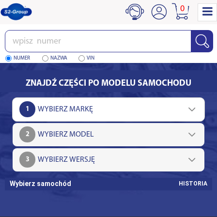
0
Wpisz
numer
NUMER
NAZWA
VIN
ZNAJDŹ CZĘŚCI PO MODELU SAMOCHODU
1
2
3
Wybierz samochód
HISTORIA