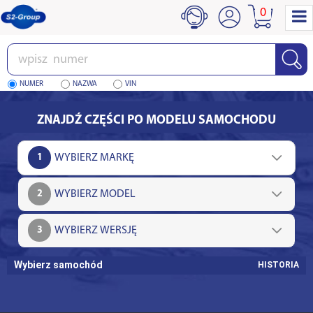
0
Wpisz
numer
NUMER
NAZWA
VIN
ZNAJDŹ CZĘŚCI PO MODELU SAMOCHODU
1
2
3
Wybierz samochód
HISTORIA