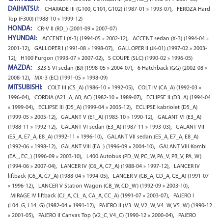
DAIHATSU:
,
CHARADE III (G100, G101, G102) (1987-01 » 1993-07)
FEROZA Hard
Top (F300) (1988-10 » 1999-12)
HONDA:
CR-V II (RD_) (2001-09 » 2007-07)
HYUNDAI:
,
ACCENT I (X-3) (1994-05 » 2002-12)
ACCENT sedan (X-3) (1994-04 »
,
,
2001-12)
GALLOPER I (1991-08 » 1998-07)
GALLOPER II (JK-01) (1997-02 » 2003-
,
,
12)
H100 Furgon (1993-07 » 2007-02)
S COUPE (SLC) (1990-02 » 1996-05)
MAZDA:
,
323 S VI sedan (BJ) (1998-05 » 2004-07)
6 Hatchback (GG) (2002-08 »
,
2008-12)
MX-3 (EC) (1991-05 » 1998-09)
MITSUBISHI:
,
COLT III (C5_A) (1986-10 » 1992-05)
COLT IV (CA_A) (1992-03 »
,
,
1996-04)
CORDIA (A21_A, AB, AC) (1982-10 » 1989-07)
ECLIPSE II (D3_A) (1994-04
,
,
» 1999-04)
ECLIPSE III (D5_A) (1999-04 » 2005-12)
ECLIPSE kabriolet (D5_A)
,
,
(1999-05 » 2005-12)
GALANT V (E1_A) (1983-10 » 1990-12)
GALANT VI (E3_A)
,
,
(1988-11 » 1992-12)
GALANT VI sedan (E3_A) (1987-11 » 1993-03)
GALANT VII
,
(E5_A, E7_A, E8_A) (1992-11 » 1996-10)
GALANT VII sedan (E5_A, E7_A, E8_A)
,
,
(1992-06 » 1998-12)
GALANT VIII (EA_) (1996-09 » 2004-10)
GALANT VIII Kombi
,
(EA_, EC_) (1996-09 » 2003-10)
L400 Autobus (PD_W, PC_W, PA_V, PB_V, PA_W)
,
,
(1994-06 » 2007-04)
LANCER IV (C6_A, C7_A) (1988-04 » 1997-12)
LANCER IV
,
liftback (C6_A, C7_A) (1988-04 » 1994-05)
LANCER V (CB_A, CD_A, CE_A) (1991-07
,
,
» 1996-12)
LANCER V Station Wagon (CB_W, CD_W) (1992-09 » 2003-10)
,
MIRAGE IV liftback (CJ_A, CL_A, CA_A, CC_A) (1991-07 » 2003-07)
PAJERO I
,
(L04_G, L14_G) (1982-04 » 1991-12)
PAJERO II (V3_W, V2_W, V4_W, V5_W) (1990-12
,
,
» 2001-05)
PAJERO II Canvas Top (V2_C, V4_C) (1990-12 » 2000-04)
PAJERO