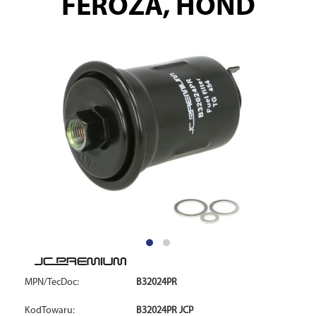
FEROZA, HOND
MPN/TecDoc:
B32024PR
KodTowaru:
B32024PR JCP