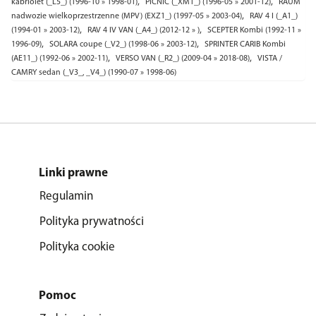
,
,
kabriolet (_L5_) (1996-10 » 1998-01)
PICNIC (_XM1_) (1996-05 » 2001-12)
RAUM
,
nadwozie wielkoprzestrzenne (MPV) (EXZ1_) (1997-05 » 2003-04)
RAV 4 I (_A1_)
,
,
(1994-01 » 2003-12)
RAV 4 IV VAN (_A4_) (2012-12 » )
SCEPTER Kombi (1992-11 »
,
,
1996-09)
SOLARA coupe (_V2_) (1998-06 » 2003-12)
SPRINTER CARIB Kombi
,
,
(AE11_) (1992-06 » 2002-11)
VERSO VAN (_R2_) (2009-04 » 2018-08)
VISTA /
CAMRY sedan (_V3_, _V4_) (1990-07 » 1998-06)
Linki prawne
Regulamin
Polityka prywatności
Polityka cookie
Pomoc