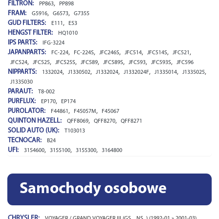
FILTRON:
,
PP863
PP898
FRAM:
,
,
G5916
G6573
G7355
GUD FILTERS:
,
E111
E53
HENGST FILTER:
HQ1010
IPS PARTS:
IFG-3224
JAPANPARTS:
,
,
,
,
,
,
FC-224
FC-224S
JFC246S
JFC514
JFC514S
JFC521
,
,
,
,
,
,
,
JFC524
JFC525
JFC525S
JFC589
JFC589S
JFC593
JFC593S
JFC596
NIPPARTS:
,
,
,
,
,
,
1332024
J1330502
J1332024
J1332024F
J1335014
J1335025
J1335030
PARAUT:
T8-002
PURFLUX:
,
EP170
EP174
PUROLATOR:
,
,
F44861
F45057M
F45067
QUINTON HAZELL:
,
,
QFF8069
QFF8270
QFF8271
SOLID AUTO (UK):
T103013
TECNOCAR:
B24
UFI:
,
,
,
3154600
3155100
3155300
3164800
Samochody osobowe
CHRYSLER:
VOYAGER / GRAND VOYAGER III (GS_, NS_) (1992-01 » 2001-03)