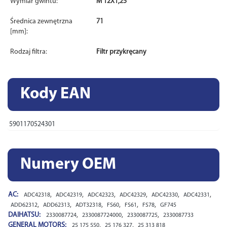
Wymiar gwintu:
M 12X1,25
Średnica zewnętrzna
71
[mm]:
Rodzaj filtra:
Filtr przykręcany
Kody EAN
5901170524301
Numery OEM
AC:
,
,
,
,
,
,
ADC42318
ADC42319
ADC42323
ADC42329
ADC42330
ADC42331
,
,
,
,
,
,
ADD62312
ADD62313
ADT32318
FS60
FS61
FS78
GF745
DAIHATSU:
,
,
,
2330087724
2330087724000
2330087725
2330087733
GENERAL MOTORS:
,
,
25 175 550
25 176 327
25 313 818