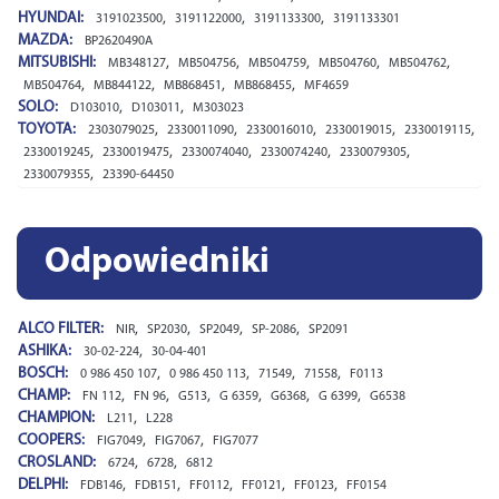
HYUNDAI:
,
,
,
3191023500
3191122000
3191133300
3191133301
MAZDA:
BP2620490A
MITSUBISHI:
,
,
,
,
,
MB348127
MB504756
MB504759
MB504760
MB504762
,
,
,
,
MB504764
MB844122
MB868451
MB868455
MF4659
SOLO:
,
,
D103010
D103011
M303023
TOYOTA:
,
,
,
,
,
2303079025
2330011090
2330016010
2330019015
2330019115
,
,
,
,
,
2330019245
2330019475
2330074040
2330074240
2330079305
,
2330079355
23390-64450
Odpowiedniki
ALCO FILTER:
,
,
,
,
NIR
SP2030
SP2049
SP-2086
SP2091
ASHIKA:
,
30-02-224
30-04-401
BOSCH:
,
,
,
,
0 986 450 107
0 986 450 113
71549
71558
F0113
CHAMP:
,
,
,
,
,
,
FN 112
FN 96
G513
G 6359
G6368
G 6399
G6538
CHAMPION:
,
L211
L228
COOPERS:
,
,
FIG7049
FIG7067
FIG7077
CROSLAND:
,
,
6724
6728
6812
DELPHI:
,
,
,
,
,
FDB146
FDB151
FF0112
FF0121
FF0123
FF0154