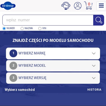
0
Wpisz
numer
NUMER
NAZWA
VIN
ZNAJDŹ CZĘŚCI PO MODELU SAMOCHODU
1
2
3
Wybierz samochód
HISTORIA