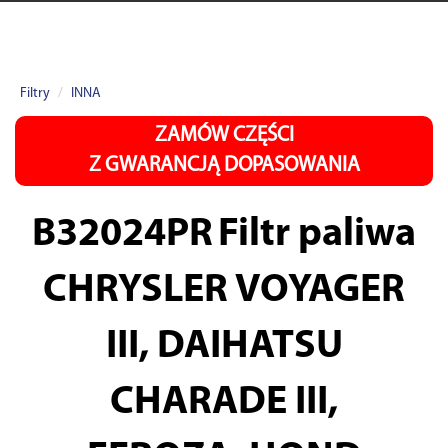
Filtry
INNA
ZAMÓW CZĘŚCI
Z GWARANCJĄ DOPASOWANIA
B32024PR
Filtr paliwa
CHRYSLER VOYAGER
III, DAIHATSU
CHARADE III,