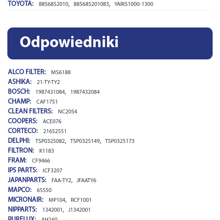
TOYOTA:
,
,
8856852010
885685201083
YARIS1000-1300
Odpowiedniki
ALCO FILTER:
MS6188
ASHIKA:
21-TY-TY2
BOSCH:
,
1987431084
1987432084
CHAMP:
CAF1751
CLEAN FILTERS:
NC2054
COOPERS:
ACE076
CORTECO:
21652551
DELPHI:
,
,
TSP0325082
TSP0325149
TSP0325173
FILTRON:
K1183
FRAM:
CF9466
IPS PARTS:
ICF3207
JAPANPARTS:
,
FAA-TY2
JFAATY6
MAPCO:
65550
MICRONAIR:
,
MP104
RCF1001
NIPPARTS:
,
1342001
J1342001
PURFLUX: