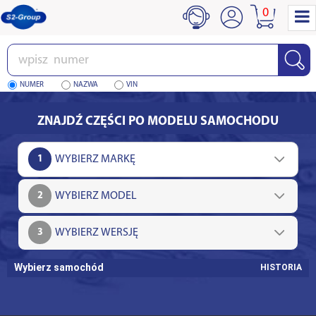
0
Wpisz
numer
NUMER
NAZWA
VIN
ZNAJDŹ CZĘŚCI PO MODELU SAMOCHODU
1
2
3
Wybierz samochód
HISTORIA