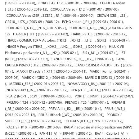
,
,
(1993-05 » 2000-08)
COROLLA (_E12_) (2001-01 » 2008-04)
COROLLA sedan
,
,
(_E15_) (2006-10 » 2018-12)
COROLLA Verso (_E12_) (2001-07 » 2007-05)
,
COROLLA Verso (ZER_, ZZE12_, R1_) (2004-03 » 2009-10)
CROWN (CRS_, JZS_,
,
,
GRS18_, UZS_) (2003-09 » 2008-12)
ECHO sedan (_P1_) (1999-08 » 2006-01)
,
FORTUNER (_N15_, _N16_) (2015-05 » )
FORTUNER (_N5_, _N6_) (2004-06 » 2015-
,
,
,
12)
HARRIER (_U1_) (1997-05 » 2003-02)
HARRIER (_U3_) (2003-02 » 2013-12)
,
HIACE / COMMUTER V Autobus (TRH2__, KDH2__, LH2__, GDH2__) (2004-08 » )
,
HIACE V Furgon (TRH2__, KDH2__, LH2__, GDH2__) (2004-06 » )
HILUX VII
,
,
Platforma / podwozie (_N1_, _N2_) (2005-02 » )
ISIS (_M1_) (2004-07 » )
IST
,
,
(NCP6_) (2002-04 » 2007-07)
LAND CRUISER (_J7_, _JL7_) (1984-03 » )
LAND
,
CRUISER PRADO (_J12_) (2002-09 » 2010-12)
LAND CRUISER PRADO (_J15_) (2009-
,
,
07 » )
MARK II IX sedan (_X11_) (2000-10 » 2004-11)
MARK II Kombi (2002-01 »
,
,
2007-06)
MARK X I (GRX12_) (2004-03 » 2009-09)
MARK X II (GRX13_) (2009-10 »
,
,
,
)
MATRIX (_E13_) (2002-01 » 2007-12)
NOAH/VOXY (_R6_) (2001-11 » 2007-06)
,
,
NOAH/VOXY (_R7_) (2007-06 » 2013-12)
OPA (ZCT1_, ACT1_) (2000-04 » 2005-04)
,
,
PLATZ (NCP1_, SCP1_) (1999-04 » 2005-10)
PORTE I (_NNP1_) (2004-07 » 2012-07)
,
,
PREMIO (_T24_) (2001-12 » 2007-06)
PREMIO (_T26_) (2007-07 » )
PREVIA II
,
,
(_R3_) (2000-02 » 2006-02)
PREVIA III (_R2_, _R5_) (2005-10 » )
PRIUS (_W5_)
,
,
(2015-09 » 2022-12)
PRIUS Liftback (_W2_) (2003-09 » 2010-01)
PROBOX /
,
,
SUCCEED (_P5_) (2002-07 » 2014-08)
PROGRES (JCG1_) (1997-10 » 2007-12)
,
RACTIS (_P10_) (2005-09 » 2010-08)
RAUM nadwozie wielkoprzestrzenne (MPV)
,
,
(NCZ2_) (2003-05 » )
RAV 4 I (_A1_) (1994-01 » 2003-12)
RAV 4 I Cabrio (_A1_)