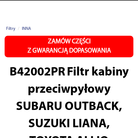
Filtry
INNA
ZAMÓW CZĘŚCI
Z GWARANCJĄ DOPASOWANIA
B42002PR
Filtr kabiny
przeciwpyłowy
SUBARU OUTBACK,
SUZUKI LIANA,