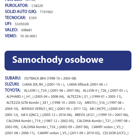
AH160
PUROLATOR:
C38229
SOLID AUTO (UK):
T101062
TECNOCAR:
E359
UFI:
53.050.00
VALEO:
698681
VEMO:
70-30-0001
Samochody osobowe
SUBARU:
OUTBACK (BH) (1998-10 » 2003-08)
SUZUKI:
,
LIANA (ER, RH_) (2001-10 » )
LIANA liftback (2001-06 » )
TOYOTA:
,
,
ALLION I (_T24_) (2001-06 » 2007-06)
ALLION II (_T26_) (2007-05 » )
,
,
ALPHARD I (_H1_) (2003-04 » 2008-04)
ALTEZZA (_E1_) (1999-01 » 2005-11)
,
ALTEZZA GITA Kombi (_XE1_) (1998-10 » 2005-12)
ARISTO (_S16_) (1997-08 »
,
,
2004-10)
AVENSIS VERSO (_M2_) (2001-05 » 2011-12)
bB I (NCP3_) (2000-01 »
,
,
,
2005-12)
bB II (QNC2_) (2005-12 » 2016-06)
BREVIS (JCG1_) (1999-10 » 2007-06)
,
CALDINA Kombi (_T19_) (1987-12 » 2002-05)
CALDINA Kombi (_T21_) (1997-08 »
,
,
2002-09)
CALDINA Kombi (_T24_) (2002-09 » 2007-06)
CAMRY sedan (_V3_)
,
,
(2001-08 » 2006-11)
CAMRY sedan (_V5_) (2011-09 » 2019-02)
CELSIOR (UCF2_)