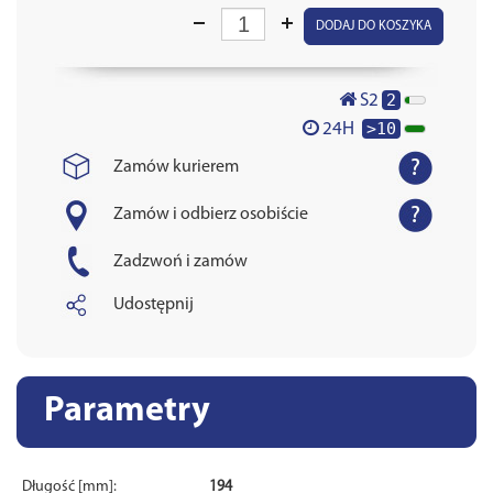
DODAJ DO KOSZYKA
2
S2
>10
24H
Zamów kurierem
Zamów i odbierz osobiście
Zadzwoń i zamów
Udostępnij
Parametry
Długość [mm]:
194