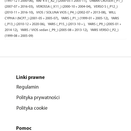
,
,
(1997-12 » 2000-06)
RAV 4 II (_A2_) (2000-05 » 2005-11)
URBAN CRUISER (_P1_)
,
,
(2007-07 » 2016-03)
VEROSSA (_X11_) (2000-10 » 2004-04)
VERSO S (_P12_)
,
,
(2010-11 » 2016-10)
VIOS / SOLUNA VIOS (_P4_) (2002-07 » 2013-08)
WILL
,
,
CYPHA I (NCP7_) (2001-05 » 2005-07)
YARIS (_P1_) (1999-01 » 2005-12)
YARIS
,
,
(_P13_) (2010-12 » 2020-06)
YARIS (_P15_) (2013-10 » )
YARIS (_P9_) (2005-01 »
,
,
2014-12)
YARIS / VIOS sedan (_P9_) (2005-08 » 2013-12)
YARIS VERSO (_P2_)
(1999-08 » 2005-09)
Linki prawne
Regulamin
Polityka prywatności
Polityka cookie
Pomoc