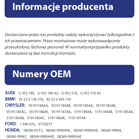
Informacje producenta
Dostarczane przez nas produkty należy wykorzystywać tylkozgodnie z
ich przeznaczeniem. Prace montażowe może wykonawyłącznie
przeszkolony, fachowy personel. W normalnymprzypadku produkty
dostarczane są bez instrukcji montażu.
Numery OEM
AUDI:
,
,
,
G 052 180
G 052 180 A2
G 052 516
G 052 516 A2
BMW:
,
83 22 0 136 376
83 22 0 429 154
CHRYSLER:
,
,
,
,
05191184AA
05191184AB
05191185AA
05191185AB
,
,
,
,
,
,
05191185AC
05191186AE
05191187AA
5191184AA
5191184AB
5191185AA
,
,
,
5191185AB
5191185AC
5191186AE
5191187AA
FORD:
,
1 699 670
XT7QCFT
HONDA:
,
,
,
,
08200-HCF2
08260-99904HE
08260-99905HE
08260-99964
,
,
08260-99967
08269-99904HE
08269-99905HE