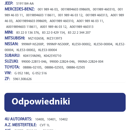
JEEP:
5191184-AA
MERCEDES-BENZ:
,
,
,
001 989 46 03
0019894603 098609
001989 460310
001
,
,
,
,
989 46 03 11
0019894603 118611
001 989 46 03 12
001989 460313
A001 989
,
,
,
,
46 03
A0019894603 098609
A001989 460310
A001 989 46 03 11
,
,
A0019894603 118611
A001 989 46 03 12
A001989 460313
MINI:
,
,
83 22 0 136 376
83 22 0 429 154
83 22 2 344 207
MITSUBISHI:
,
MZ102658
MZ313973
NISSAN:
,
,
,
,
999MP-NS200P
999MP-NS300P
KLE50-00002
KLE50-00004
KLE52-
,
,
00004
KLE53-00002
KLE53-00004
SUBARU:
,
K0415YA090
K0425Y0710
SUZUKI:
,
,
99000-22B15-046
99000-22B24-046
990N0-22B24-004
TOYOTA:
,
,
08886-02105
08886-02503
08886-02505
VW:
,
G 052 180
G 052 516
ZF:
5961.308.626
Odpowiedniki
4U AUTOPARTS:
,
,
10400
10401
10402
A.Z. MEISTERTEILE:
CVT 1L