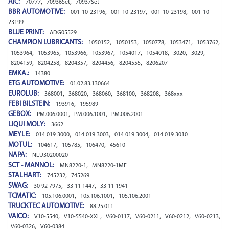
AIC:
,
,
70777
70936Set
70937Set
BBR AUTOMOTIVE:
,
,
,
001-10-23196
001-10-23197
001-10-23198
001-10-
23199
BLUE PRINT:
ADG05529
CHAMPION LUBRICANTS:
,
,
,
,
,
1050152
1050153
1050778
1053471
1053762
,
,
,
,
,
,
,
,
1053964
1053965
1053966
1053967
1054017
1054018
3020
3029
,
,
,
,
,
8204159
8204258
8204357
8204456
8204555
8206207
EMKA.:
14380
ETG AUTOMOTIVE:
01.02.83.130664
EUROLUB:
,
,
,
,
,
368001
368020
368060
368100
368208
368xxx
FEBI BILSTEIN:
,
193916
195989
GEBOX:
,
,
PM.006.0001
PM.006.1001
PM.006.2001
LIQUI MOLY:
3662
MEYLE:
,
,
,
014 019 3000
014 019 3003
014 019 3004
014 019 3010
MOTUL:
,
,
,
104617
105785
106470
45610
NAPA:
NLU30200020
SCT - MANNOL:
,
MN8220-1
MN8220-1ME
STALHART:
,
745232
745269
SWAG:
,
,
30 92 7975
33 11 1447
33 11 1941
TCMATIC:
,
,
105.106.0001
105.106.1001
105.106.2001
TRUCKTEC AUTOMOTIVE:
88.25.011
VAICO:
,
,
,
,
,
,
V10-5540
V10-5540-XXL
V60-0117
V60-0211
V60-0212
V60-0213
,
V60-0326
V60-0384