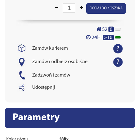
DODAJ DO KOSZYKA
0
S2
>10
24H
Zamów kurierem
Zamów i odbierz osobiście
Zadzwoń i zamów
Udostępnij
Parametry
Kolor płynu
żółty