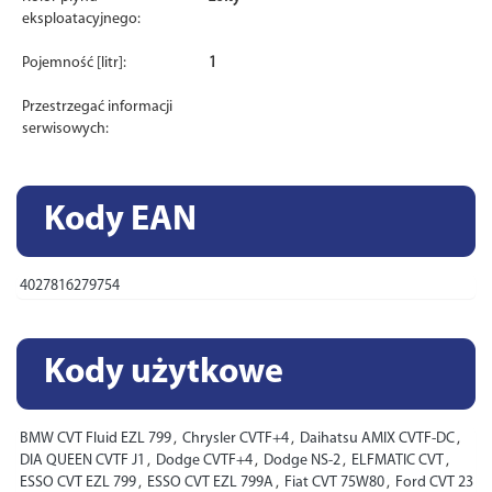
eksploatacyjnego:
Pojemność [litr]:
1
Przestrzegać informacji
serwisowych:
Kody EAN
4027816279754
Kody użytkowe
BMW CVT Fluid EZL 799
,
Chrysler CVTF+4
,
Daihatsu AMIX CVTF-DC
,
DIA QUEEN CVTF J1
,
Dodge CVTF+4
,
Dodge NS-2
,
ELFMATIC CVT
,
ESSO CVT EZL 799
,
ESSO CVT EZL 799A
,
Fiat CVT 75W80
,
Ford CVT 23