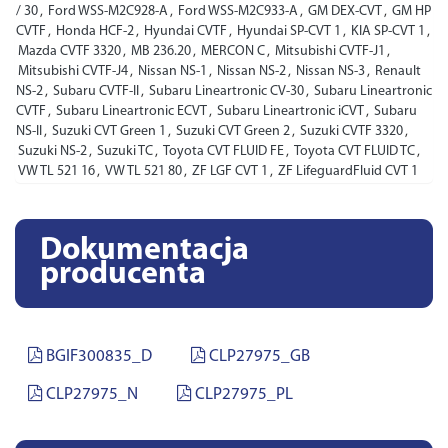
/ 30
,
Ford WSS-M2C928-A
,
Ford WSS-M2C933-A
,
GM DEX-CVT
,
GM HP
CVTF
,
Honda HCF-2
,
Hyundai CVTF
,
Hyundai SP-CVT 1
,
KIA SP-CVT 1
,
Mazda CVTF 3320
,
MB 236.20
,
MERCON C
,
Mitsubishi CVTF-J1
,
Mitsubishi CVTF-J4
,
Nissan NS-1
,
Nissan NS-2
,
Nissan NS-3
,
Renault
NS-2
,
Subaru CVTF-II
,
Subaru Lineartronic CV-30
,
Subaru Lineartronic
CVTF
,
Subaru Lineartronic ECVT
,
Subaru Lineartronic iCVT
,
Subaru
NS-II
,
Suzuki CVT Green 1
,
Suzuki CVT Green 2
,
Suzuki CVTF 3320
,
Suzuki NS-2
,
Suzuki TC
,
Toyota CVT FLUID FE
,
Toyota CVT FLUID TC
,
VW TL 521 16
,
VW TL 521 80
,
ZF LGF CVT 1
,
ZF LifeguardFluid CVT 1
Dokumentacja
producenta
BGIF300835_D
CLP27975_GB
CLP27975_N
CLP27975_PL