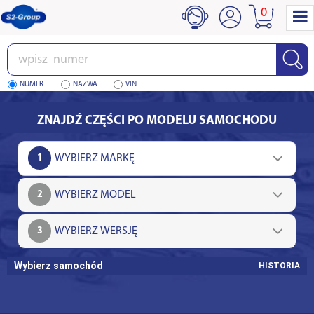
0
Wpisz
numer
NUMER
NAZWA
VIN
ZNAJDŹ CZĘŚCI PO MODELU SAMOCHODU
1
2
3
Wybierz samochód
HISTORIA