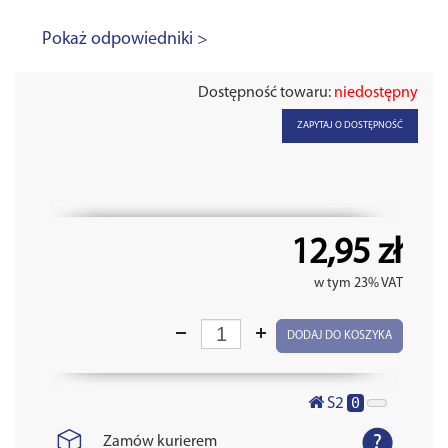
Pokaż odpowiedniki >
Dostępność towaru:
niedostępny
ZAPYTAJ O DOSTĘPNOŚĆ
12,95 zł
w tym 23% VAT
DODAJ DO KOSZYKA
0
S2
Zamów kurierem