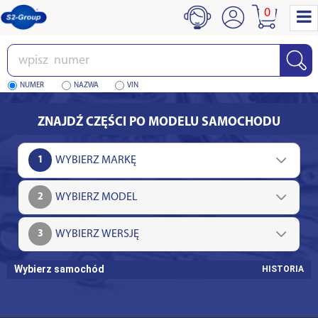
0
Wpisz
numer
NUMER
NAZWA
VIN
ZNAJDŹ CZĘŚCI PO MODELU SAMOCHODU
1
2
3
Wybierz samochód
HISTORIA