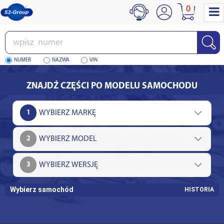
0
Wpisz
numer
NUMER
NAZWA
VIN
ZNAJDŹ CZĘŚCI PO MODELU SAMOCHODU
1
2
3
Wybierz samochód
HISTORIA