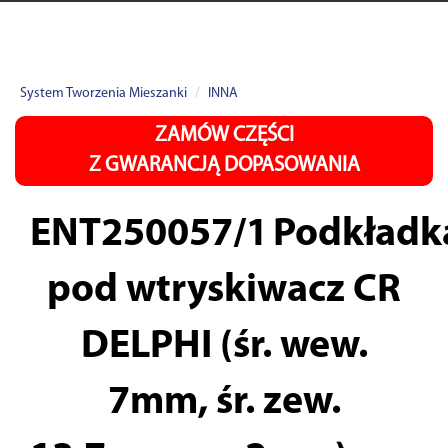
System Tworzenia Mieszanki
INNA
ZAMÓW CZĘŚCI
Z GWARANCJĄ DOPASOWANIA
ENT250057/1
Podkładk
pod wtryskiwacz CR
DELPHI (śr. wew.
7mm, śr. zew.