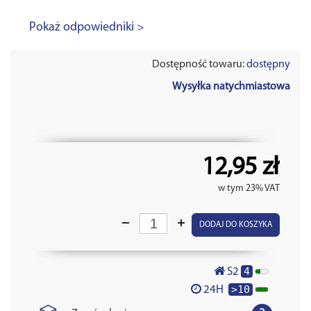
Pokaż odpowiedniki >
Dostępność towaru:
dostępny
Wysyłka natychmiastowa
12,95 zł
w tym 23% VAT
DODAJ DO KOSZYKA
4
S2
>10
24H