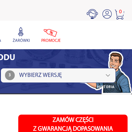
0
A
ŻARÓWKI
PROMOCJE
HODU
3
HISTORIA
ZAMÓW CZĘŚCI
Z GWARANCJĄ DOPASOWANIA