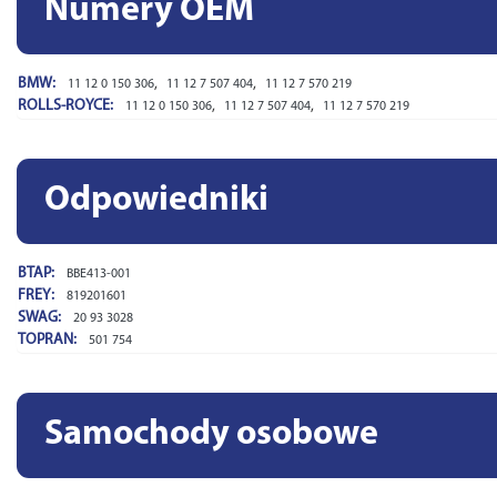
Numery OEM
BMW:
,
,
11 12 0 150 306
11 12 7 507 404
11 12 7 570 219
ROLLS-ROYCE:
,
,
11 12 0 150 306
11 12 7 507 404
11 12 7 570 219
Odpowiedniki
BTAP:
BBE413-001
FREY:
819201601
SWAG:
20 93 3028
TOPRAN:
501 754
Samochody osobowe