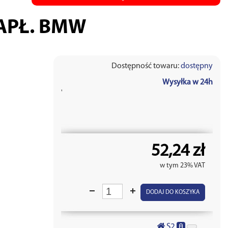
APŁ. BMW
Dostępność towaru:
dostępny
Wysyłka w 24h
'
52,24 zł
w tym 23% VAT
DODAJ DO KOSZYKA
0
S2