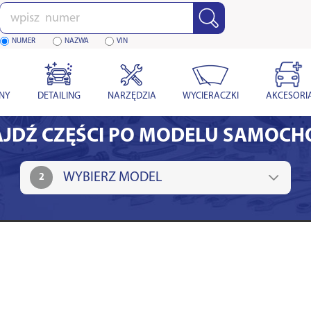
Wpisz
numer
NUMER
NAZWA
VIN
YNY
DETAILING
NARZĘDZIA
WYCIERACZKI
AKCESORI
JDŹ CZĘŚCI PO MODELU SAMOC
2