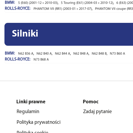
BMW:
,
,
5 (E60) (2001-12 » 2010-03)
5 Touring (E61) (2004-03 » 2010-12)
6 (E63) (20
ROLLS-ROYCE:
,
PHANTOM VII (RR1) (2003-01 » 2017-07)
PHANTOM VII coupe (RR3)
Silniki
BMW:
,
,
,
,
,
N62 B36 A
N62 B40 A
N62 B44 A
N62 B48 A
N62 B48 B
N73 B60 A
ROLLS-ROYCE:
N73 B68 A
Linki prawne
Pomoc
Regulamin
Zadaj pytanie
Polityka prywatności