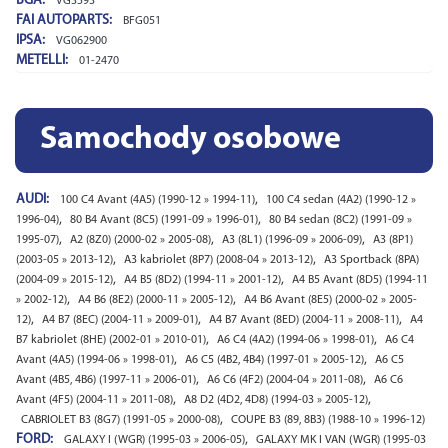
BGA:
VG3593
FAI AUTOPARTS:
BFG051
IPSA:
VG062900
METELLI:
01-2470
Samochody osobowe
AUDI:
,
100 C4 Avant (4A5) (1990-12 » 1994-11)
100 C4 sedan (4A2) (1990-12 »
,
,
1996-04)
80 B4 Avant (8C5) (1991-09 » 1996-01)
80 B4 sedan (8C2) (1991-09 »
,
,
,
1995-07)
A2 (8Z0) (2000-02 » 2005-08)
A3 (8L1) (1996-09 » 2006-09)
A3 (8P1)
,
,
(2003-05 » 2013-12)
A3 kabriolet (8P7) (2008-04 » 2013-12)
A3 Sportback (8PA)
,
,
(2004-09 » 2015-12)
A4 B5 (8D2) (1994-11 » 2001-12)
A4 B5 Avant (8D5) (1994-11
,
,
» 2002-12)
A4 B6 (8E2) (2000-11 » 2005-12)
A4 B6 Avant (8E5) (2000-02 » 2005-
,
,
,
12)
A4 B7 (8EC) (2004-11 » 2009-01)
A4 B7 Avant (8ED) (2004-11 » 2008-11)
A4
,
,
B7 kabriolet (8HE) (2002-01 » 2010-01)
A6 C4 (4A2) (1994-06 » 1998-01)
A6 C4
,
,
Avant (4A5) (1994-06 » 1998-01)
A6 C5 (4B2, 4B4) (1997-01 » 2005-12)
A6 C5
,
,
Avant (4B5, 4B6) (1997-11 » 2006-01)
A6 C6 (4F2) (2004-04 » 2011-08)
A6 C6
,
,
Avant (4F5) (2004-11 » 2011-08)
A8 D2 (4D2, 4D8) (1994-03 » 2005-12)
,
CABRIOLET B3 (8G7) (1991-05 » 2000-08)
COUPE B3 (89, 8B3) (1988-10 » 1996-12)
FORD:
,
GALAXY I (WGR) (1995-03 » 2006-05)
GALAXY MK I VAN (WGR) (1995-03