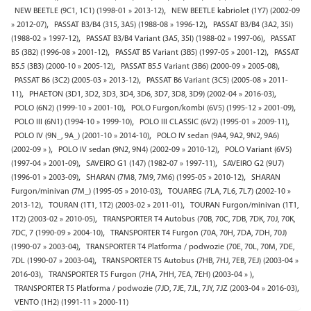
,
NEW BEETLE (9C1, 1C1) (1998-01 » 2013-12)
NEW BEETLE kabriolet (1Y7) (2002-09
,
,
» 2012-07)
PASSAT B3/B4 (315, 3A5) (1988-08 » 1996-12)
PASSAT B3/B4 (3A2, 35I)
,
,
(1988-02 » 1997-12)
PASSAT B3/B4 Variant (3A5, 35I) (1988-02 » 1997-06)
PASSAT
,
,
B5 (3B2) (1996-08 » 2001-12)
PASSAT B5 Variant (3B5) (1997-05 » 2001-12)
PASSAT
,
,
B5.5 (3B3) (2000-10 » 2005-12)
PASSAT B5.5 Variant (3B6) (2000-09 » 2005-08)
,
PASSAT B6 (3C2) (2005-03 » 2013-12)
PASSAT B6 Variant (3C5) (2005-08 » 2011-
,
,
11)
PHAETON (3D1, 3D2, 3D3, 3D4, 3D6, 3D7, 3D8, 3D9) (2002-04 » 2016-03)
,
,
POLO (6N2) (1999-10 » 2001-10)
POLO Furgon/kombi (6V5) (1995-12 » 2001-09)
,
,
POLO III (6N1) (1994-10 » 1999-10)
POLO III CLASSIC (6V2) (1995-01 » 2009-11)
,
POLO IV (9N_, 9A_) (2001-10 » 2014-10)
POLO IV sedan (9A4, 9A2, 9N2, 9A6)
,
,
(2002-09 » )
POLO IV sedan (9N2, 9N4) (2002-09 » 2010-12)
POLO Variant (6V5)
,
,
(1997-04 » 2001-09)
SAVEIRO G1 (147) (1982-07 » 1997-11)
SAVEIRO G2 (9U7)
,
,
(1996-01 » 2003-09)
SHARAN (7M8, 7M9, 7M6) (1995-05 » 2010-12)
SHARAN
,
Furgon/minivan (7M_) (1995-05 » 2010-03)
TOUAREG (7LA, 7L6, 7L7) (2002-10 »
,
,
2013-12)
TOURAN (1T1, 1T2) (2003-02 » 2011-01)
TOURAN Furgon/minivan (1T1,
,
1T2) (2003-02 » 2010-05)
TRANSPORTER T4 Autobus (70B, 70C, 7DB, 7DK, 70J, 70K,
,
7DC, 7 (1990-09 » 2004-10)
TRANSPORTER T4 Furgon (70A, 70H, 7DA, 7DH, 70J)
,
(1990-07 » 2003-04)
TRANSPORTER T4 Platforma / podwozie (70E, 70L, 70M, 7DE,
,
7DL (1990-07 » 2003-04)
TRANSPORTER T5 Autobus (7HB, 7HJ, 7EB, 7EJ) (2003-04 »
,
,
2016-03)
TRANSPORTER T5 Furgon (7HA, 7HH, 7EA, 7EH) (2003-04 » )
,
TRANSPORTER T5 Platforma / podwozie (7JD, 7JE, 7JL, 7JY, 7JZ (2003-04 » 2016-03)
VENTO (1H2) (1991-11 » 2000-11)