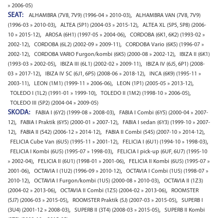
» 2006-05)
SEAT:
,
ALHAMBRA (7V8, 7V9) (1996-04 » 2010-03)
ALHAMBRA VAN (7V8, 7V9)
,
,
(1996-03 » 2010-03)
ALTEA (5P1) (2004-03 » 2015-12)
ALTEA XL (5P5, 5P8) (2006-
,
,
10 » 2015-12)
AROSA (6H1) (1997-05 » 2004-06)
CORDOBA (6K1, 6K2) (1993-02 »
,
,
2002-12)
CORDOBA (6L2) (2002-09 » 2009-11)
CORDOBA Vario (6K5) (1996-07 »
,
,
2002-12)
CORDOBA VARIO Furgon/kombi (6K5) (2000-08 » 2002-12)
IBIZA II (6K1)
,
,
(1993-03 » 2002-05)
IBIZA III (6L1) (2002-02 » 2009-11)
IBIZA IV (6J5, 6P1) (2008-
,
,
03 » 2017-12)
IBIZA IV SC (6J1, 6P5) (2008-06 » 2018-12)
INCA (6K9) (1995-11 »
,
,
,
2003-11)
LEON (1M1) (1999-11 » 2006-06)
LEON (1P1) (2005-05 » 2013-12)
,
,
TOLEDO I (1L2) (1991-01 » 1999-10)
TOLEDO II (1M2) (1998-10 » 2006-05)
TOLEDO III (5P2) (2004-04 » 2009-05)
SKODA:
,
FABIA I (6Y2) (1999-08 » 2008-03)
FABIA I Combi (6Y5) (2000-04 » 2007-
,
,
12)
FABIA I Praktik (6Y5) (2000-01 » 2007-12)
FABIA I sedan (6Y3) (1999-10 » 2007-
,
,
,
12)
FABIA II (542) (2006-12 » 2014-12)
FABIA II Combi (545) (2007-10 » 2014-12)
,
,
FELICIA Cube Van (6U5) (1995-11 » 2001-12)
FELICIA I (6U1) (1994-10 » 1998-03)
,
FELICIA I Kombi (6U5) (1995-07 » 1998-03)
FELICIA I pick-up (6UF, 6U7) (1995-10
,
,
» 2002-04)
FELICIA II (6U1) (1998-01 » 2001-06)
FELICIA II Kombi (6U5) (1995-07 »
,
,
2001-06)
OCTAVIA I (1U2) (1996-09 » 2010-12)
OCTAVIA I Combi (1U5) (1998-07 »
,
,
2010-12)
OCTAVIA I Furgon/kombi (1U5) (2000-08 » 2010-03)
OCTAVIA II (1Z3)
,
,
(2004-02 » 2013-06)
OCTAVIA II Combi (1Z5) (2004-02 » 2013-06)
ROOMSTER
,
,
(5J7) (2006-03 » 2015-05)
ROOMSTER Praktik (5J) (2007-03 » 2015-05)
SUPERB I
,
,
(3U4) (2001-12 » 2008-03)
SUPERB II (3T4) (2008-03 » 2015-05)
SUPERB II Kombi