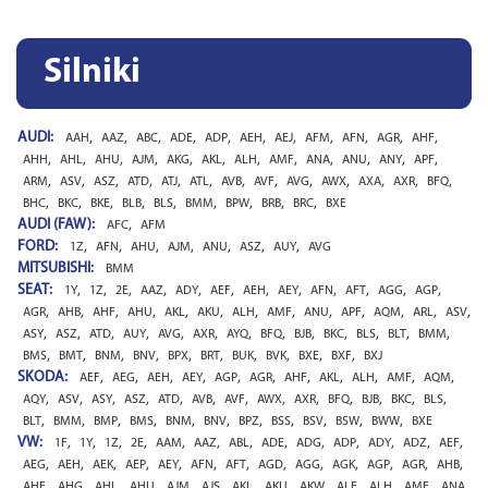
Silniki
AUDI:
,
,
,
,
,
,
,
,
,
,
,
AAH
AAZ
ABC
ADE
ADP
AEH
AEJ
AFM
AFN
AGR
AHF
,
,
,
,
,
,
,
,
,
,
,
,
AHH
AHL
AHU
AJM
AKG
AKL
ALH
AMF
ANA
ANU
ANY
APF
,
,
,
,
,
,
,
,
,
,
,
,
,
ARM
ASV
ASZ
ATD
ATJ
ATL
AVB
AVF
AVG
AWX
AXA
AXR
BFQ
,
,
,
,
,
,
,
,
,
BHC
BKC
BKE
BLB
BLS
BMM
BPW
BRB
BRC
BXE
AUDI (FAW):
,
AFC
AFM
FORD:
,
,
,
,
,
,
,
1Z
AFN
AHU
AJM
ANU
ASZ
AUY
AVG
MITSUBISHI:
BMM
SEAT:
,
,
,
,
,
,
,
,
,
,
,
,
1Y
1Z
2E
AAZ
ADY
AEF
AEH
AEY
AFN
AFT
AGG
AGP
,
,
,
,
,
,
,
,
,
,
,
,
,
AGR
AHB
AHF
AHU
AKL
AKU
ALH
AMF
ANU
APF
AQM
ARL
ASV
,
,
,
,
,
,
,
,
,
,
,
,
,
ASY
ASZ
ATD
AUY
AVG
AXR
AYQ
BFQ
BJB
BKC
BLS
BLT
BMM
,
,
,
,
,
,
,
,
,
,
BMS
BMT
BNM
BNV
BPX
BRT
BUK
BVK
BXE
BXF
BXJ
SKODA:
,
,
,
,
,
,
,
,
,
,
,
AEF
AEG
AEH
AEY
AGP
AGR
AHF
AKL
ALH
AMF
AQM
,
,
,
,
,
,
,
,
,
,
,
,
,
AQY
ASV
ASY
ASZ
ATD
AVB
AVF
AWX
AXR
BFQ
BJB
BKC
BLS
,
,
,
,
,
,
,
,
,
,
,
BLT
BMM
BMP
BMS
BNM
BNV
BPZ
BSS
BSV
BSW
BWW
BXE
VW:
,
,
,
,
,
,
,
,
,
,
,
,
,
1F
1Y
1Z
2E
AAM
AAZ
ABL
ADE
ADG
ADP
ADY
ADZ
AEF
,
,
,
,
,
,
,
,
,
,
,
,
,
AEG
AEH
AEK
AEP
AEY
AFN
AFT
AGD
AGG
AGK
AGP
AGR
AHB
,
,
,
,
,
,
,
,
,
,
,
,
,
AHF
AHG
AHL
AHU
AJM
AJS
AKL
AKU
AKW
ALE
ALH
AMF
ANA