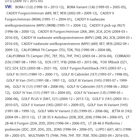
(3T5) (2009-10 » 2015-05)
VW:
,
,
BORA I (1J2) (1998-10 » 2013-12)
BORA Variant (1J6) (1999-05 » 2005-05)
,
CADDY Furgon/minivan (6K9, 9E7, 9E9) (2002-09 » 2009-12)
CADDY II
,
Furgon/minivan (9K9A) (1995-11 » 2004-01)
CADDY II nadwozie
,
wielkoprzestrzenne (MPV) (9K9B) (1995-11 » 2004-12)
CADDY II pick-up (9U7)
,
(1996-06 » 2000-12)
CADDY III Furgon/minivan (2KA, 2KH, 2CA, 2CH) (2004-03 »
,
2016-03)
CADDY III nadwozie wielkoprzestrzenne (MPV) (2KB, 2KJ, 2CB, (2004-03 »
,
2016-03)
CADDY nadwozie wielkoprzestrzenne (MPV) (6K9, 9E7, 9E9) (2002-09 »
,
,
2009-12)
CALIFORNIA T4 Camper (7DJ, 7DK, 70J) (1990-09 » 2004-08)
,
CALIFORNIA T5 Camper (7EC, 7EF, 7EG, 7HF, 7HC) (2003-04 » 2016-04)
CORRADO
,
,
(53I) (1987-08 » 1995-12)
EOS (1F7, 1F8) (2006-03 » 2015-08)
FOX liftback (5Z1,
,
,
5Z3, 5Z4, 5Z5) (2003-08 » 2021-10)
GOLF Furgon/hatchback (1K1) (2003-07 » )
,
,
GOLF III (1H1) (1989-10 » 2000-11)
GOLF III Cabriolet (1E7) (1993-07 » 1998-05)
,
GOLF III Van (1H1) (1991-08 » 1997-12)
GOLF III Variant (1H5) (1993-07 » 1999-
,
,
04)
GOLF IV (1J1) (1997-08 » 2008-04)
GOLF IV Cabriolet (1E7) (1998-06 » 2002-
,
,
12)
GOLF IV Van (1J1) (1997-10 » 2004-05)
GOLF IV Variant (1J5) (1999-05 »
,
,
2006-06)
GOLF PLUS V (5M1, 521) (2004-12 » 2013-12)
GOLF V (1K1) (2003-10 »
,
,
2010-07)
GOLF V Variant (1K5) (2007-01 » 2009-07)
GOLF Van III Variant (1H5)
,
,
(1991-08 » 1999-12)
GOLF VAN IV Variant (1J5) (1999-05 » 2006-06)
JETTA III (1K2)
,
,
(2004-09 » 2013-12)
LT 28-35 II Autobus (2DB, 2DE, 2DK) (1996-04 » 2006-07)
LT
,
28-46 II Furgon (2DA, 2DD, 2DH) (1996-04 » 2006-07)
LT 28-46 II Platforma /
,
podwozie (2DC, 2DF, 2DG, 2DL, 2DM) (1996-04 » 2006-07)
LUPO I (6X1, 6E1) (1998-
,
,
09 » 2005-07)
MULTIVAN T5 (7HM, 7HN, 7HF, 7EF, 7EM, 7EN) (2003-04 » 2016-03)