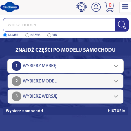
0
Wpisz
numer
NUMER
NAZWA
VIN
ZNAJDŹ CZĘŚCI PO MODELU SAMOCHODU
1
2
3
Wybierz samochód
HISTORIA