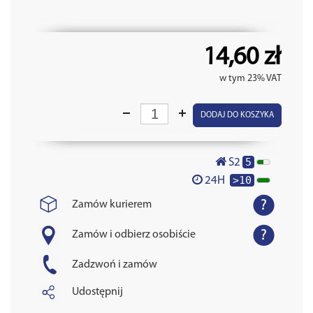
14,60 zł
w tym 23% VAT
DODAJ DO KOSZYKA
5
S2
>10
24H
Zamów kurierem
Zamów i odbierz osobiście
Zadzwoń i zamów
Udostępnij