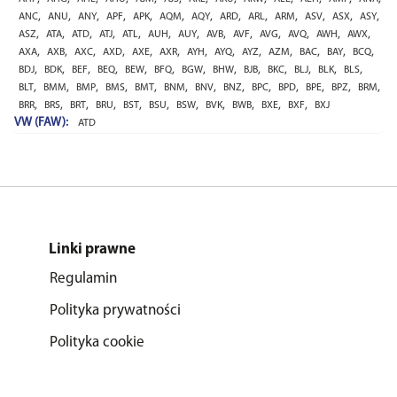
,
,
,
,
,
,
,
,
,
,
,
,
,
ANC
ANU
ANY
APF
APK
AQM
AQY
ARD
ARL
ARM
ASV
ASX
ASY
,
,
,
,
,
,
,
,
,
,
,
,
,
ASZ
ATA
ATD
ATJ
ATL
AUH
AUY
AVB
AVF
AVG
AVQ
AWH
AWX
,
,
,
,
,
,
,
,
,
,
,
,
,
AXA
AXB
AXC
AXD
AXE
AXR
AYH
AYQ
AYZ
AZM
BAC
BAY
BCQ
,
,
,
,
,
,
,
,
,
,
,
,
,
BDJ
BDK
BEF
BEQ
BEW
BFQ
BGW
BHW
BJB
BKC
BLJ
BLK
BLS
,
,
,
,
,
,
,
,
,
,
,
,
,
BLT
BMM
BMP
BMS
BMT
BNM
BNV
BNZ
BPC
BPD
BPE
BPZ
BRM
,
,
,
,
,
,
,
,
,
,
,
BRR
BRS
BRT
BRU
BST
BSU
BSW
BVK
BWB
BXE
BXF
BXJ
VW (FAW):
ATD
Linki prawne
Regulamin
Polityka prywatności
Polityka cookie