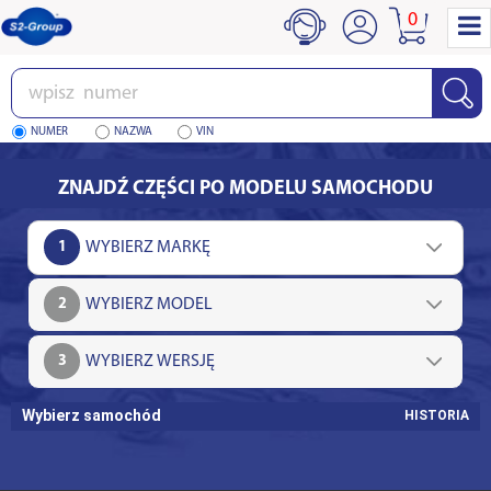
0
Wpisz
numer
NUMER
NAZWA
VIN
ZNAJDŹ CZĘŚCI PO MODELU SAMOCHODU
1
2
3
Wybierz samochód
HISTORIA