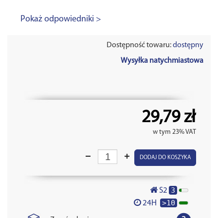
Pokaż odpowiedniki >
Dostępność towaru:
dostępny
Wysyłka natychmiastowa
29,79 zł
w tym 23% VAT
DODAJ DO KOSZYKA
3
S2
>10
24H