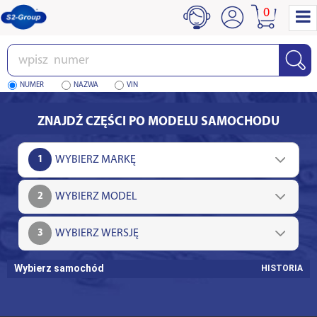
0
Wpisz
numer
NUMER
NAZWA
VIN
ZNAJDŹ CZĘŚCI PO MODELU SAMOCHODU
1
2
3
Wybierz samochód
HISTORIA