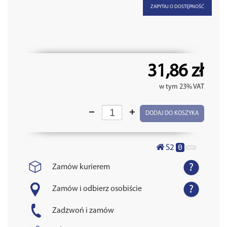
ZAPYTAJ O DOSTĘPNOŚĆ
31,86 zł
w tym 23% VAT
DODAJ DO KOSZYKA
0
S2
Zamów kurierem
Zamów i odbierz osobiście
Zadzwoń i zamów