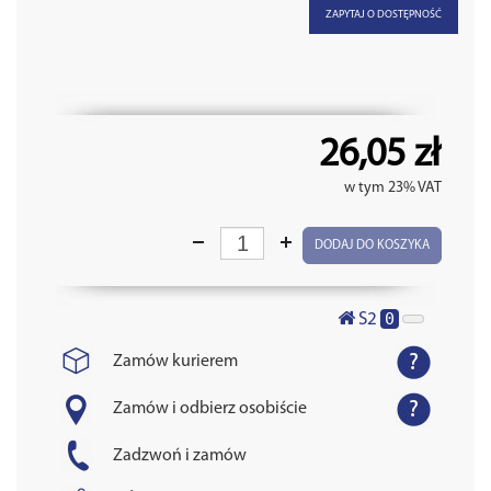
ZAPYTAJ O DOSTĘPNOŚĆ
26,05 zł
w tym 23% VAT
DODAJ DO KOSZYKA
0
S2
Zamów kurierem
Zamów i odbierz osobiście
Zadzwoń i zamów