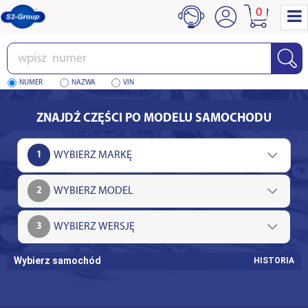
0
Wpisz
numer
NUMER
NAZWA
VIN
ZNAJDŹ CZĘŚCI PO MODELU SAMOCHODU
1
2
3
Wybierz samochód
HISTORIA