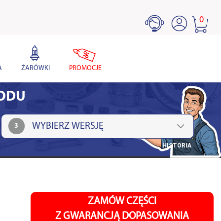
0
A
ŻARÓWKI
PROMOCJE
HODU
3
HISTORIA
ZAMÓW CZĘŚCI
Z GWARANCJĄ DOPASOWANIA