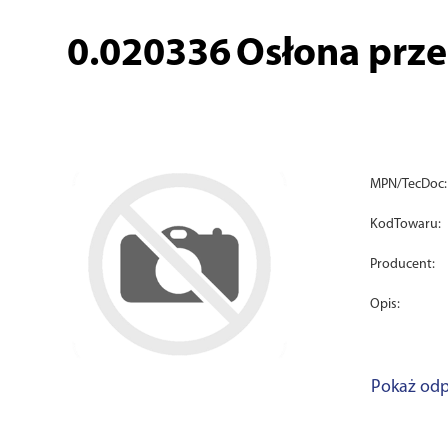
0.020336
Osłona przeg
MPN/TecDoc:
KodTowaru:
Producent:
Opis:
Pokaż odp