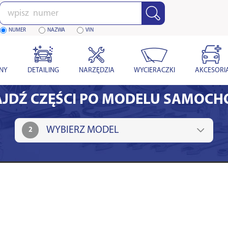
Wpisz
numer
NUMER
NAZWA
VIN
YNY
DETAILING
NARZĘDZIA
WYCIERACZKI
AKCESORI
JDŹ CZĘŚCI PO MODELU SAMOC
2