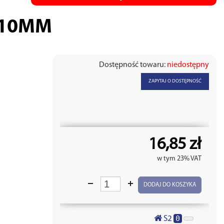
 10MM
Dostępność towaru:
niedostępny
ZAPYTAJ O DOSTĘPNOŚĆ
16,85 zł
w tym 23% VAT
DODAJ DO KOSZYKA
0
S2