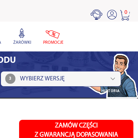
0
A
ŻARÓWKI
PROMOCJE
HODU
3
HISTORIA
ZAMÓW CZĘŚCI
Z GWARANCJĄ DOPASOWANIA