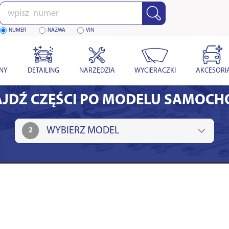
Wpisz
numer
NUMER
NAZWA
VIN
YNY
DETAILING
NARZĘDZIA
WYCIERACZKI
AKCESORI
JDŹ CZĘŚCI PO MODELU SAMOC
2