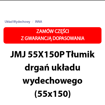
Układ Wydechowy
INNA
ZAMÓW CZĘŚCI
Z GWARANCJĄ DOPASOWANIA
JMJ 55X150P
Tłumik
drgań układu
wydechowego
(55x150)