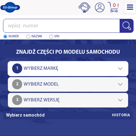
0
Wpisz
numer
NUMER
NAZWA
VIN
ZNAJDŹ CZĘŚCI PO MODELU SAMOCHODU
1
2
3
Wybierz samochód
HISTORIA