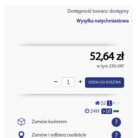
Dostępność towaru:
dostępny
Wysyłka natychmiastowa
52,64 zł
w tym 23% VAT
DODAJ DO KOSZYKA
1
S2
>10
24H
Zamów kurierem
Zamów i odbierz osobiście