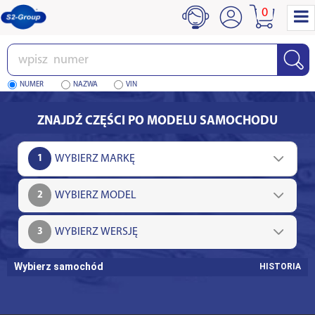
0
Wpisz
numer
NUMER
NAZWA
VIN
ZNAJDŹ CZĘŚCI PO MODELU SAMOCHODU
1
2
3
Wybierz samochód
HISTORIA