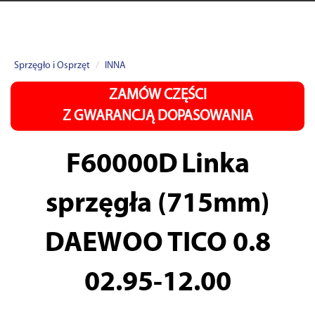
Sprzęgło i Osprzęt
INNA
ZAMÓW CZĘŚCI
Z GWARANCJĄ DOPASOWANIA
F60000D
Linka
sprzęgła (715mm)
DAEWOO TICO 0.8
02.95-12.00