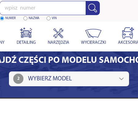
Wpisz
numer
NUMER
NAZWA
VIN
YNY
DETAILING
NARZĘDZIA
WYCIERACZKI
AKCESORI
JDŹ CZĘŚCI PO MODELU SAMOC
2