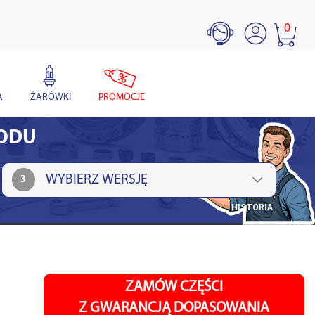
0
A
ŻARÓWKI
PROMOCJE
HODU
3
HISTORIA
ZAMÓW CZĘŚCI
Z GWARANCJĄ DOPASOWANIA