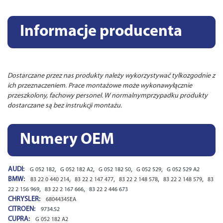
Informacje producenta
Dostarczane przez nas produkty należy wykorzystywać tylkozgodnie z
ich przeznaczeniem. Prace montażowe może wykonawyłącznie
przeszkolony, fachowy personel. W normalnymprzypadku produkty
dostarczane są bez instrukcji montażu.
Numery OEM
AUDI:
,
,
,
,
G 052 182
G 052 182 A2
G 052 182 S0
G 052 529
G 052 529 A2
BMW:
,
,
,
,
83 22 0 440 214
83 22 2 147 477
83 22 2 148 578
83 22 2 148 579
83
,
,
22 2 156 969
83 22 2 167 666
83 22 2 446 673
CHRYSLER:
68044345EA
CITROEN:
9734.S2
CUPRA:
G 052 182 A2