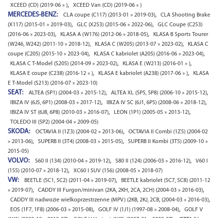
,
XCEED (CD) (2019-06 » )
XCEED Van (CD) (2019-06 » )
MERCEDES-BENZ:
,
CLA coupe (C117) (2013-01 » 2019-03)
CLA Shooting Brake
,
,
(X117) (2015-01 » 2019-03)
GLC (X253) (2015-06 » 2022-06)
GLC Coupe (C253)
,
,
(2016-06 » 2023-03)
KLASA A (W176) (2012-06 » 2018-05)
KLASA B Sports Tourer
,
,
(W246, W242) (2011-10 » 2018-12)
KLASA C (W205) (2013-07 » 2023-02)
KLASA C
,
,
coupe (C205) (2015-10 » 2023-04)
KLASA C kabriolet (A205) (2016-06 » 2023-04)
,
,
KLASA C T-Model (S205) (2014-09 » 2023-02)
KLASA E (W213) (2016-01 » )
,
,
KLASA E coupe (C238) (2016-12 » )
KLASA E kabriolet (A238) (2017-06 » )
KLASA
E T-Model (S213) (2016-07 » 2023-10)
SEAT:
,
,
ALTEA (5P1) (2004-03 » 2015-12)
ALTEA XL (5P5, 5P8) (2006-10 » 2015-12)
,
,
IBIZA IV (6J5, 6P1) (2008-03 » 2017-12)
IBIZA IV SC (6J1, 6P5) (2008-06 » 2018-12)
,
,
IBIZA IV ST (6J8, 6P8) (2010-03 » 2016-07)
LEON (1P1) (2005-05 » 2013-12)
TOLEDO III (5P2) (2004-04 » 2009-05)
SKODA:
,
OCTAVIA II (1Z3) (2004-02 » 2013-06)
OCTAVIA II Combi (1Z5) (2004-02
,
,
» 2013-06)
SUPERB II (3T4) (2008-03 » 2015-05)
SUPERB II Kombi (3T5) (2009-10 »
2015-05)
VOLVO:
,
,
S60 II (134) (2010-04 » 2019-12)
S80 II (124) (2006-03 » 2016-12)
V60 I
,
(155) (2010-07 » 2018-12)
XC60 I SUV (156) (2008-05 » 2018-07)
VW:
,
BEETLE (5C1, 5C2) (2011-04 » 2019-07)
BEETLE kabriolet (5C7, 5C8) (2011-12
,
,
» 2019-07)
CADDY III Furgon/minivan (2KA, 2KH, 2CA, 2CH) (2004-03 » 2016-03)
,
CADDY III nadwozie wielkoprzestrzenne (MPV) (2KB, 2KJ, 2CB, (2004-03 » 2016-03)
,
,
EOS (1F7, 1F8) (2006-03 » 2015-08)
GOLF IV (1J1) (1997-08 » 2008-04)
GOLF V