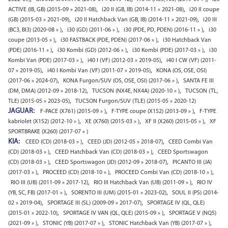
,
,
ACTIVE (IB, GB) (2015-09 » 2021-08)
i20 II (GB, IB) (2014-11 » 2021-08)
i20 II coupe
,
,
(GB) (2015-03 » 2021-09)
i20 II Hatchback Van (GB, IB) (2014-11 » 2021-09)
i20 III
,
,
,
(BC3, BI3) (2020-08 » )
i30 (GD) (2011-06 » )
i30 (PDE, PD, PDEN) (2016-11 » )
i30
,
,
coupe (2013-05 » )
i30 FASTBACK (PDE, PDEN) (2017-06 » )
i30 Hatchback Van
,
,
,
(PDE) (2016-11 » )
i30 Kombi (GD) (2012-06 » )
i30 Kombi (PDE) (2017-03 » )
i30
,
,
Kombi Van (PDE) (2017-03 » )
i40 I (VF) (2012-03 » 2019-05)
i40 I CW (VF) (2011-
,
,
07 » 2019-05)
i40 I Kombi Van (VF) (2011-07 » 2019-05)
KONA (OS, OSE, OSI)
,
,
(2017-06 » 2024-07)
KONA Furgon/SUV (OS, OSE, OSI) (2017-06 » )
SANTA FE III
,
,
(DM, DMA) (2012-09 » 2018-12)
TUCSON (NX4E, NX4A) (2020-10 » )
TUCSON (TL,
,
TLE) (2015-05 » 2023-05)
TUCSON Furgon/SUV (TLE) (2015-05 » 2020-12)
JAGUAR:
,
,
F-PACE (X761) (2015-09 » )
F-TYPE coupe (X152) (2013-09 » )
F-TYPE
,
,
,
kabriolet (X152) (2012-10 » )
XE (X760) (2015-03 » )
XF II (X260) (2015-05 » )
XF
SPORTBRAKE (X260) (2017-07 » )
KIA:
,
,
CEED (CD) (2018-03 » )
CEED (JD) (2012-05 » 2018-07)
CEED Combi Van
,
,
(CD) (2018-03 » )
CEED Hatchback Van (CD) (2018-03 » )
CEED Sportswagon
,
,
(CD) (2018-03 » )
CEED Sportswagon (JD) (2012-09 » 2018-07)
PICANTO III (JA)
,
,
,
(2017-03 » )
PROCEED (CD) (2018-10 » )
PROCEED Combi Van (CD) (2018-10 » )
,
,
RIO III (UB) (2011-09 » 2017-12)
RIO III Hatchback Van (UB) (2011-09 » )
RIO IV
,
,
(YB, SC, FB) (2017-01 » )
SORENTO III (UM) (2015-01 » 2023-02)
SOUL II (PS) (2014-
,
,
02 » 2019-04)
SPORTAGE III (SL) (2009-09 » 2017-07)
SPORTAGE IV (QL, QLE)
,
,
(2015-01 » 2022-10)
SPORTAGE IV VAN (QL, QLE) (2015-09 » )
SPORTAGE V (NQ5)
,
,
,
(2021-09 » )
STONIC (YB) (2017-07 » )
STONIC Hatchback Van (YB) (2017-07 » )