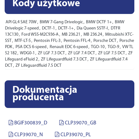
Kody użytkowe
API GL4 SAE 70W
,
BMW 7-Gang Drivelogic
,
BMW DCTF 1+
,
BMW
Drivelogic 7-speed
,
DCTF-1
,
DCTF-1+
,
Dia Queen SSTF-I
,
DTFR
13C130
,
Ford WSS-M2C936-A
,
MB 236.21
,
MB 236.24
,
Mitsubishi XTC-
SST
,
MTF-LT-5
,
Pentosin FFL-3
,
Pentosin FFL-4
,
Porsche DCT
,
Porsche
PDK
,
PSA DCS 6-speed
,
Renault EDC 6-speed
,
TGO-10
,
TGO-9
,
VW TL
52 182
,
WDG0-1
,
ZF LGF 7.3 DCT
,
ZF LGF 7.4 DCT
,
ZF LGF 7.5 DCT
,
ZF
Lifeguard eFluid 2
,
ZF Lifeguardfluid 7.3 DCT
,
ZF Lifeguardfluid 7.4
DCT
,
ZF Lifeguardfluid 7.5 DCT
Dokumentacja
producenta
BGIF300839_D
CLP39070_GB
CLP39070_N
CLP39070_PL