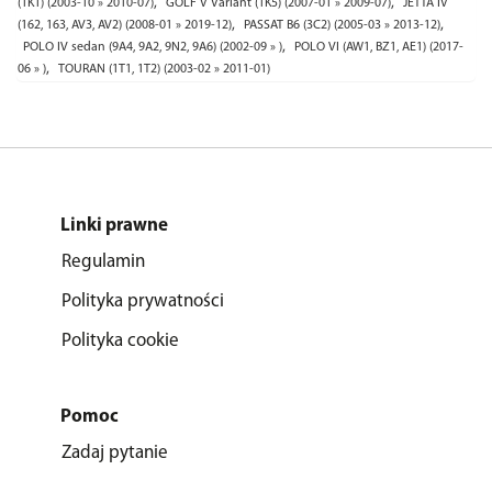
,
,
(1K1) (2003-10 » 2010-07)
GOLF V Variant (1K5) (2007-01 » 2009-07)
JETTA IV
,
,
(162, 163, AV3, AV2) (2008-01 » 2019-12)
PASSAT B6 (3C2) (2005-03 » 2013-12)
,
POLO IV sedan (9A4, 9A2, 9N2, 9A6) (2002-09 » )
POLO VI (AW1, BZ1, AE1) (2017-
,
06 » )
TOURAN (1T1, 1T2) (2003-02 » 2011-01)
Linki prawne
Regulamin
Polityka prywatności
Polityka cookie
Pomoc
Zadaj pytanie