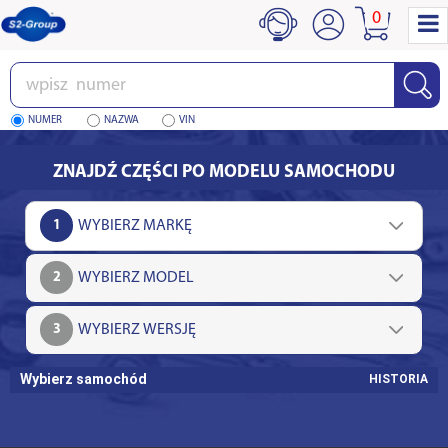
0
Wpisz
numer
NUMER
NAZWA
VIN
ZNAJDŹ CZĘŚCI PO MODELU SAMOCHODU
1
2
3
Wybierz samochód
HISTORIA