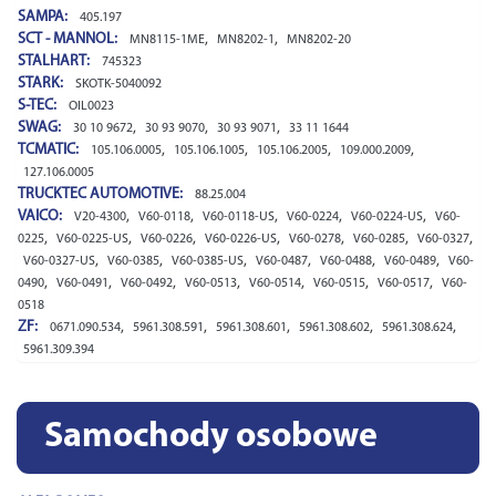
SAMPA:
405.197
SCT - MANNOL:
,
,
MN8115-1ME
MN8202-1
MN8202-20
STALHART:
745323
STARK:
SKOTK-5040092
S-TEC:
OIL0023
SWAG:
,
,
,
30 10 9672
30 93 9070
30 93 9071
33 11 1644
TCMATIC:
,
,
,
,
105.106.0005
105.106.1005
105.106.2005
109.000.2009
127.106.0005
TRUCKTEC AUTOMOTIVE:
88.25.004
VAICO:
,
,
,
,
,
V20-4300
V60-0118
V60-0118-US
V60-0224
V60-0224-US
V60-
,
,
,
,
,
,
,
0225
V60-0225-US
V60-0226
V60-0226-US
V60-0278
V60-0285
V60-0327
,
,
,
,
,
,
V60-0327-US
V60-0385
V60-0385-US
V60-0487
V60-0488
V60-0489
V60-
,
,
,
,
,
,
,
0490
V60-0491
V60-0492
V60-0513
V60-0514
V60-0515
V60-0517
V60-
0518
ZF:
,
,
,
,
,
0671.090.534
5961.308.591
5961.308.601
5961.308.602
5961.308.624
5961.309.394
Samochody osobowe