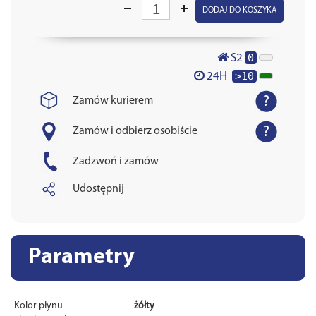
DODAJ DO KOSZYKA
0
S2
>10
24H
Zamów kurierem
Zamów i odbierz osobiście
Zadzwoń i zamów
Udostępnij
Parametry
Kolor płynu
żółty