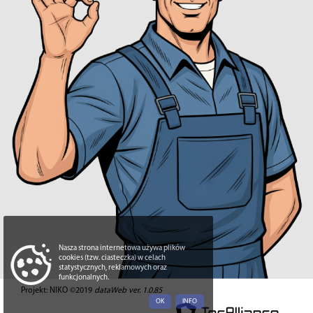
Nasza strona internetowa używa plików
cookies (tzw. ciasteczka) w celach
statystycznych, reklamowych oraz
funkcjonalnych.
Projekt: NIKO ©2019
dataWeb ver. 1.0.85
OK
INFO