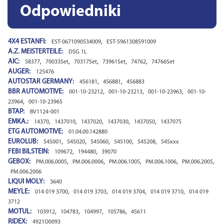
Odpowiedniki
4X4 ESTANFI:
,
EST-0671090534009
EST-5961308591009
A.Z. MEISTERTEILE:
DSG 1L
AIC:
,
,
,
,
,
58377
70033Set
70317Set
73961Set
74762
74766Set
AUGER:
125476
AUTOSTAR GERMANY:
,
,
456181
456881
456883
BBR AUTOMOTIVE:
,
,
,
001-10-23212
001-10-23213
001-10-23963
001-10-
,
23964
001-10-23965
BTAP:
BV1124-001
EMKA.:
,
,
,
,
,
14370
1437010
1437020
1437030
1437050
1437075
ETG AUTOMOTIVE:
01.04.00.142880
EUROLUB:
,
,
,
,
,
545001
545020
545060
545100
545208
545xxx
FEBI BILSTEIN:
,
,
109672
194480
39070
GEBOX:
,
,
,
,
,
PM.006.0005
PM.006.0006
PM.006.1005
PM.006.1006
PM.006.2005
PM.006.2006
LIQUI MOLY:
3640
MEYLE:
,
,
,
,
014 019 3700
014 019 3703
014 019 3704
014 019 3710
014 019
3712
MOTUL:
,
,
,
,
103912
104783
104997
105786
45611
RIDEX:
4921O0093