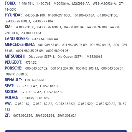
FORD:
,
,
,
,
,
1 490 761
1 490 763
M2C936-A
M2C936-AA
WSS-M2C936-A
XT-
11-QDC
HYUNDAI:
,
,
,
,
04300-2N100
04300-2N100EU
04300-KX1BA
o4300-2N100
,
o4300-2N100EU
o4300-KX1BA
KIA:
,
,
,
,
04300-2N100
04300-2N100EU
04300-KX1BA
o4300-2N100
o4300-
,
2N100EU
o4300-KX1BA
LAND ROVER:
GX73-M1R564-AA
MERCEDES-BENZ:
,
,
,
001 989 85 03
001 989 85 03 09
002 989 04 03
A001 989
,
,
85 03
A001 989 85 03 09
A002 989 04 03
MITSUBISHI:
,
,
Diaqueen SSTF-1
Dia Queen SSTF-I
MZ320065
PEUGEOT:
9734.S2
PORSCHE:
,
,
,
,
000 043 207 29
000 043 207 30
000 043 305 13
000 043 306 34
999 917 080 00
RENAULT:
EDC 6-speed
SEAT:
,
G 052 182 A2
G 052 182 S0
SKODA:
,
G 052 182 A2
G 052 182 S0
VOLVO:
,
1161838
1161839
VW:
,
,
,
,
,
G 052 182
G 052 182 A2
G 052 182 S0
G 052 529
G 052 529 A2
TL 52
182
ZF:
,
,
0671.090.534
5961.308.591
5961.308.624