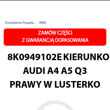
Oświetlenie Pojazdu
INNE
ZAMÓW CZĘŚCI
Z GWARANCJĄ DOPASOWANIA
8K0949102E
KIERUNK
AUDI A4 A5 Q3
PRAWY W LUSTERKO