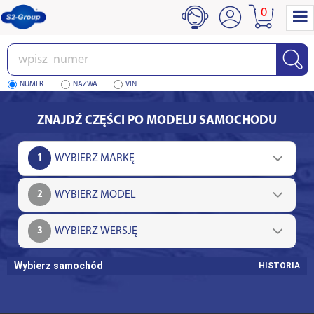
0
Wpisz
numer
NUMER
NAZWA
VIN
ZNAJDŹ CZĘŚCI PO MODELU SAMOCHODU
1
2
3
Wybierz samochód
HISTORIA