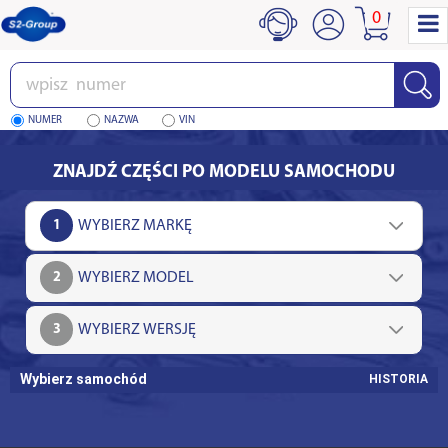
0
Wpisz
numer
NUMER
NAZWA
VIN
ZNAJDŹ CZĘŚCI PO MODELU SAMOCHODU
1
2
3
Wybierz samochód
HISTORIA