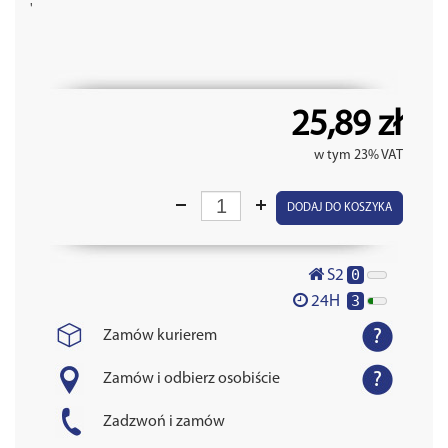
'
25,89 zł
w tym 23% VAT
DODAJ DO KOSZYKA
0
S2
3
24H
Zamów kurierem
Zamów i odbierz osobiście
Zadzwoń i zamów