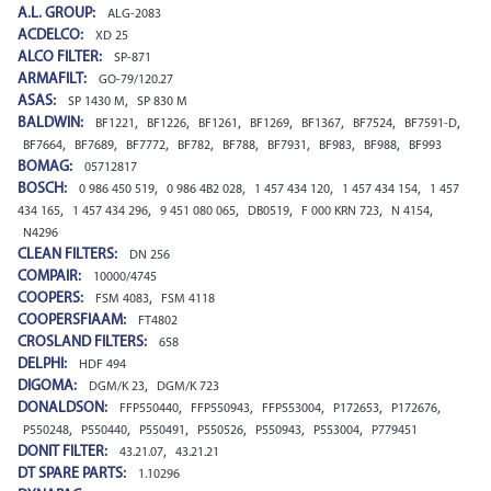
A.L. GROUP:
ALG-2083
ACDELCO:
XD 25
ALCO FILTER:
SP-871
ARMAFILT:
GO-79/120.27
ASAS:
,
SP 1430 M
SP 830 M
BALDWIN:
,
,
,
,
,
,
,
BF1221
BF1226
BF1261
BF1269
BF1367
BF7524
BF7591-D
,
,
,
,
,
,
,
,
BF7664
BF7689
BF7772
BF782
BF788
BF7931
BF983
BF988
BF993
BOMAG:
05712817
BOSCH:
,
,
,
,
0 986 450 519
0 986 4B2 028
1 457 434 120
1 457 434 154
1 457
,
,
,
,
,
,
434 165
1 457 434 296
9 451 080 065
DB0519
F 000 KRN 723
N 4154
N4296
CLEAN FILTERS:
DN 256
COMPAIR:
10000/4745
COOPERS:
,
FSM 4083
FSM 4118
COOPERSFIAAM:
FT4802
CROSLAND FILTERS:
658
DELPHI:
HDF 494
DIGOMA:
,
DGM/K 23
DGM/K 723
DONALDSON:
,
,
,
,
,
FFP550440
FFP550943
FFP553004
P172653
P172676
,
,
,
,
,
,
P550248
P550440
P550491
P550526
P550943
P553004
P779451
DONIT FILTER:
,
43.21.07
43.21.21
DT SPARE PARTS:
1.10296