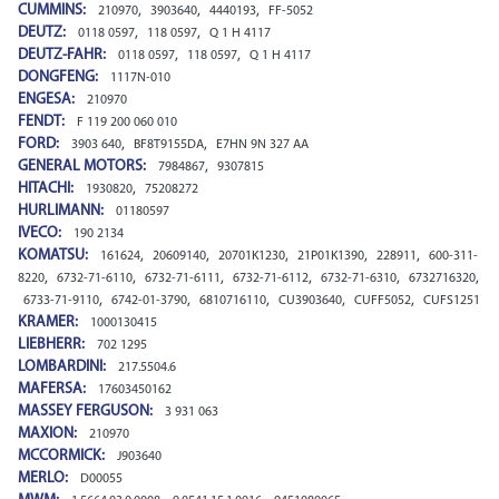
CUMMINS:
,
,
,
210970
3903640
4440193
FF-5052
DEUTZ:
,
,
0118 0597
118 0597
Q 1 H 4117
DEUTZ-FAHR:
,
,
0118 0597
118 0597
Q 1 H 4117
DONGFENG:
1117N-010
ENGESA:
210970
FENDT:
F 119 200 060 010
FORD:
,
,
3903 640
BF8T9155DA
E7HN 9N 327 AA
GENERAL MOTORS:
,
7984867
9307815
HITACHI:
,
1930820
75208272
HURLIMANN:
01180597
IVECO:
190 2134
KOMATSU:
,
,
,
,
,
161624
20609140
20701K1230
21P01K1390
228911
600-311-
,
,
,
,
,
,
8220
6732-71-6110
6732-71-6111
6732-71-6112
6732-71-6310
6732716320
,
,
,
,
,
6733-71-9110
6742-01-3790
6810716110
CU3903640
CUFF5052
CUFS1251
KRAMER:
1000130415
LIEBHERR:
702 1295
LOMBARDINI:
217.5504.6
MAFERSA:
17603450162
MASSEY FERGUSON:
3 931 063
MAXION:
210970
MCCORMICK:
J903640
MERLO:
D00055