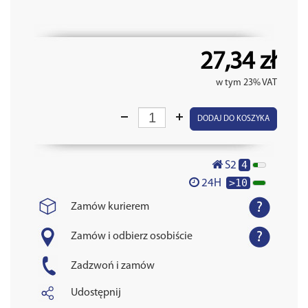
27,34 zł
w tym 23% VAT
DODAJ DO KOSZYKA
4
S2
>10
24H
Zamów kurierem
Zamów i odbierz osobiście
Zadzwoń i zamów
Udostępnij