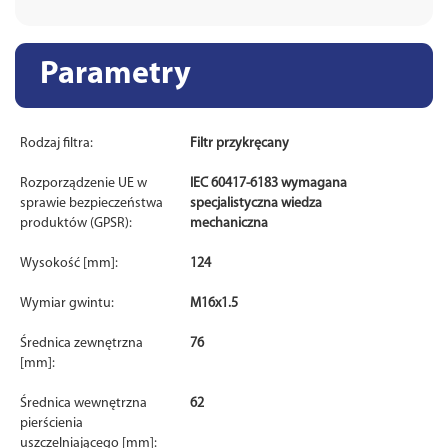
Parametry
Rodzaj filtra:
Filtr przykręcany
Rozporządzenie UE w
IEC 60417-6183 wymagana
sprawie bezpieczeństwa
specjalistyczna wiedza
produktów (GPSR):
mechaniczna
Wysokość [mm]:
124
Wymiar gwintu:
M16x1.5
Średnica zewnętrzna
76
[mm]:
Średnica wewnętrzna
62
pierścienia
uszczelniającego [mm]: