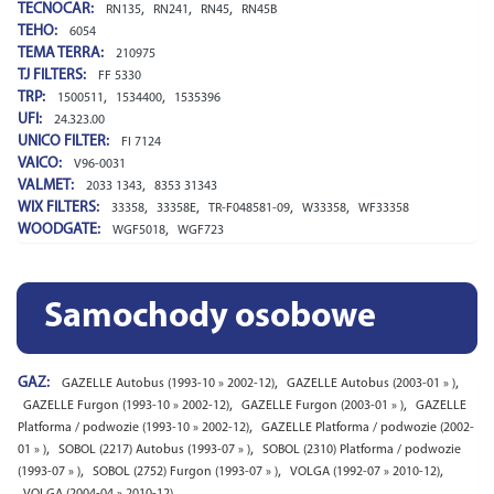
TECNOCAR:
,
,
,
RN135
RN241
RN45
RN45B
TEHO:
6054
TEMA TERRA:
210975
TJ FILTERS:
FF 5330
TRP:
,
,
1500511
1534400
1535396
UFI:
24.323.00
UNICO FILTER:
FI 7124
VAICO:
V96-0031
VALMET:
,
2033 1343
8353 31343
WIX FILTERS:
,
,
,
,
33358
33358E
TR-F048581-09
W33358
WF33358
WOODGATE:
,
WGF5018
WGF723
Samochody osobowe
GAZ:
,
,
GAZELLE Autobus (1993-10 » 2002-12)
GAZELLE Autobus (2003-01 » )
,
,
GAZELLE Furgon (1993-10 » 2002-12)
GAZELLE Furgon (2003-01 » )
GAZELLE
,
Platforma / podwozie (1993-10 » 2002-12)
GAZELLE Platforma / podwozie (2002-
,
,
01 » )
SOBOL (2217) Autobus (1993-07 » )
SOBOL (2310) Platforma / podwozie
,
,
,
(1993-07 » )
SOBOL (2752) Furgon (1993-07 » )
VOLGA (1992-07 » 2010-12)