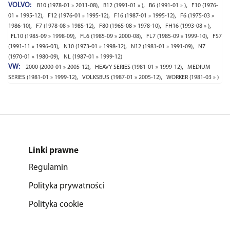
VOLVO:
,
,
,
B10 (1978-01 » 2011-08)
B12 (1991-01 » )
B6 (1991-01 » )
F10 (1976-
,
,
,
01 » 1995-12)
F12 (1976-01 » 1995-12)
F16 (1987-01 » 1995-12)
F6 (1975-03 »
,
,
,
,
1986-10)
F7 (1978-08 » 1985-12)
F80 (1965-08 » 1978-10)
FH16 (1993-08 » )
,
,
,
FL10 (1985-09 » 1998-09)
FL6 (1985-09 » 2000-08)
FL7 (1985-09 » 1999-10)
FS7
,
,
,
(1991-11 » 1996-03)
N10 (1973-01 » 1998-12)
N12 (1981-01 » 1991-09)
N7
,
(1970-01 » 1980-09)
NL (1987-01 » 1999-12)
VW:
,
,
2000 (2000-01 » 2005-12)
HEAVY SERIES (1981-01 » 1999-12)
MEDIUM
,
,
SERIES (1981-01 » 1999-12)
VOLKSBUS (1987-01 » 2005-12)
WORKER (1981-03 » )
Linki prawne
Regulamin
Polityka prywatności
Polityka cookie