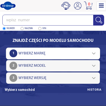
0
Wpisz
numer
NUMER
NAZWA
VIN
ZNAJDŹ CZĘŚCI PO MODELU SAMOCHODU
1
2
3
Wybierz samochód
HISTORIA