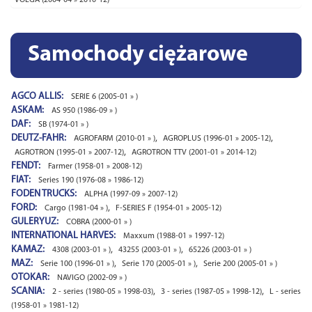
VOLGA (2004-04 » 2010-12)
Samochody ciężarowe
AGCO ALLIS:
SERIE 6 (2005-01 » )
ASKAM:
AS 950 (1986-09 » )
DAF:
SB (1974-01 » )
DEUTZ-FAHR:
,
,
AGROFARM (2010-01 » )
AGROPLUS (1996-01 » 2005-12)
,
AGROTRON (1995-01 » 2007-12)
AGROTRON TTV (2001-01 » 2014-12)
FENDT:
Farmer (1958-01 » 2008-12)
FIAT:
Series 190 (1976-08 » 1986-12)
FODEN TRUCKS:
ALPHA (1997-09 » 2007-12)
FORD:
,
Cargo (1981-04 » )
F-SERIES F (1954-01 » 2005-12)
GULERYUZ:
COBRA (2000-01 » )
INTERNATIONAL HARVES:
Maxxum (1988-01 » 1997-12)
KAMAZ:
,
,
4308 (2003-01 » )
43255 (2003-01 » )
65226 (2003-01 » )
MAZ:
,
,
Serie 100 (1996-01 » )
Serie 170 (2005-01 » )
Serie 200 (2005-01 » )
OTOKAR:
NAVIGO (2002-09 » )
SCANIA:
,
,
2 - series (1980-05 » 1998-03)
3 - series (1987-05 » 1998-12)
L - series
(1958-01 » 1981-12)