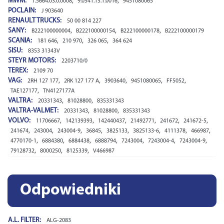
MWM:
,
,
1.5664.03.0.0008
9.0541.15.1.0016
9451080065
POCLAIN:
J 903640
RENAULT TRUCKS:
50 00 814 227
SANY:
,
,
,
B222100000004
B222100000154
B222100000178
B222100000179
SCANIA:
,
,
,
181 646
210 970
326 065
364 624
SISU:
8353 31343V
STEYR MOTORS:
2203710/0
TEREX:
2109 70
VAG:
,
,
,
,
,
2RH 127 177
2RK 127 177 A
3903640
9451080065
FF5052
,
TAE127177
TN4127177A
VALTRA:
,
,
20331343
81028800
835331343
VALTRA-VALMET:
,
,
20331343
81028800
835331343
VOLVO:
,
,
,
,
,
,
11706667
142139393
142440437
21492771
241672
241672-5
,
,
,
,
,
,
,
,
241674
243004
243004-9
36845
3825133
3825133-6
4111378
466987
,
,
,
,
,
,
,
4770170-1
6884380
6884438
6888794
7243004
7243004-4
7243004-9
,
,
,
79128732
8000250
8125339
V466987
Odpowiedniki
A.L. FILTER:
ALG-2083