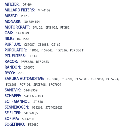
MFILTER:
DF 694
MILLARD FILTERS:
MF-4102
MISFAT:
M323
MONARK:
30 789 154
MOTORCRAFT:
,
,
BFL 26
EFG 025
RFG82
O&K:
147 0029
P.B.R.:
BG-1548
PURFLUX:
,
,
CS1087
CS1088
CS162
PUROLATOR:
,
,
,
F1063
F 57042
F 57336
PER 336 F
PZL FILTERS:
PD-42
RACOR:
,
PFF5680
R17 2653
RANDON:
210970
RYCO:
Z75
SAKURA AUTOMOTIVE:
,
,
,
,
,
FC-5601
FC5704
FC57081
FC57083
FC-5723
,
,
,
FC6203
FC7101
SFC5708
SFC7909
SANDVIK:
61448959
SCHAEFF:
5.411.656.493
SCT - MANNOL:
ST 350
SENNEBOGEN:
,
038268
3754028623
SF FILTER:
SK 3600/2
SOFIMA:
S 4323 NR
SOGEFIPRO:
FT2480