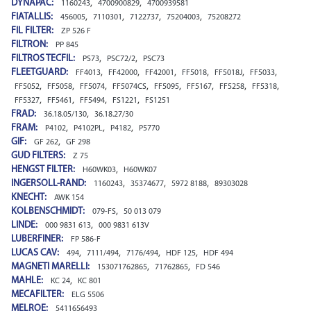
DYNAPAC:
,
,
1160243
4700900829
4700939581
FIATALLIS:
,
,
,
,
456005
7110301
7122737
75204003
75208272
FIL FILTER:
ZP 526 F
FILTRON:
PP 845
FILTROS TECFIL:
,
,
PS73
PSC72/2
PSC73
FLEETGUARD:
,
,
,
,
,
,
FF4013
FF42000
FF42001
FF5018
FF5018J
FF5033
,
,
,
,
,
,
,
,
FF5052
FF5058
FF5074
FF5074CS
FF5095
FF5167
FF5258
FF5318
,
,
,
,
FF5327
FF5461
FF5494
FS1221
FS1251
FRAD:
,
36.18.05/130
36.18.27/30
FRAM:
,
,
,
P4102
P4102PL
P4182
P5770
GIF:
,
GF 262
GF 298
GUD FILTERS:
Z 75
HENGST FILTER:
,
H60WK03
H60WK07
INGERSOLL-RAND:
,
,
,
1160243
35374677
5972 8188
89303028
KNECHT:
AWK 154
KOLBENSCHMIDT:
,
079-FS
50 013 079
LINDE:
,
000 9831 613
000 9831 613V
LUBERFINER:
FP 586-F
LUCAS CAV:
,
,
,
,
494
7111/494
7176/494
HDF 125
HDF 494
MAGNETI MARELLI:
,
,
153071762865
71762865
FD 546
MAHLE:
,
KC 24
KC 801
MECAFILTER:
ELG 5506
MELROE:
5411656493