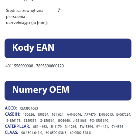
Średnica zewnętrzna
71
pierścienia
uszczelniającego [mm]:
Kody EAN
4011558900908
,
7893390800120
Numery OEM
AGCO:
CM3931063
CASE IH:
,
,
,
,
,
,
,
150526
150564
161 624
A-046046
A77470
E-066013
E-067284
,
,
,
,
,
E-156171
E159351
G-150564
J903640
J-931063
PO-150564G
CATERPILLAR:
,
,
,
,
,
081-4662
3I-1179
3I-1266
5W-3394
9Y-4421
9Y-4516
CLAAS:
,
,
00 1301 641 0
60 0500 038 3
60 0502 548 8