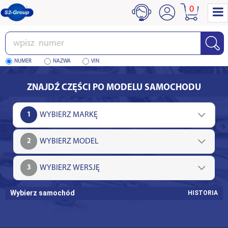
0
Wpisz
numer
NUMER
NAZWA
VIN
ZNAJDŹ CZĘŚCI PO MODELU SAMOCHODU
1
2
3
Wybierz samochód
HISTORIA