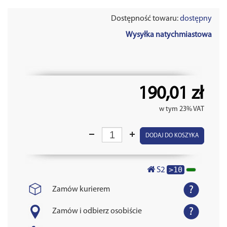
Dostępność towaru:
dostępny
Wysyłka natychmiastowa
190,01 zł
w tym 23% VAT
DODAJ DO KOSZYKA
>10
S2
Zamów kurierem
Zamów i odbierz osobiście