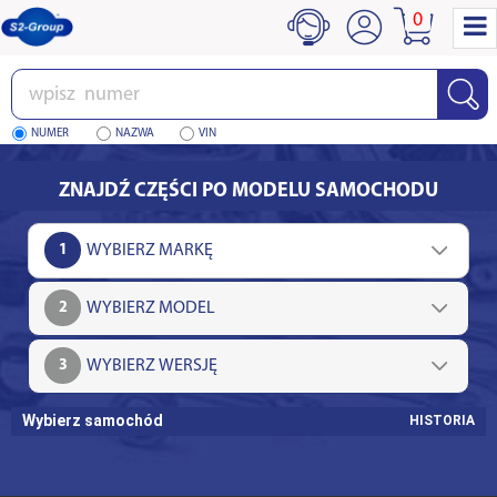
0
Wpisz
numer
NUMER
NAZWA
VIN
ZNAJDŹ CZĘŚCI PO MODELU SAMOCHODU
1
2
3
Wybierz samochód
HISTORIA