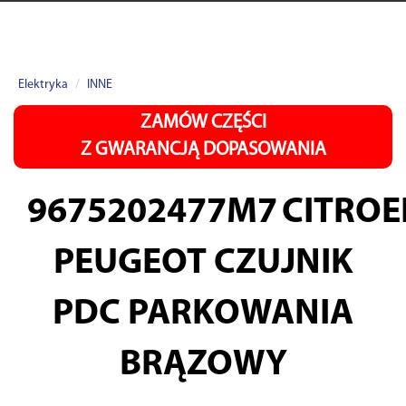
Elektryka
INNE
ZAMÓW CZĘŚCI
Z GWARANCJĄ DOPASOWANIA
9675202477M7
CITROE
PEUGEOT CZUJNIK
PDC PARKOWANIA
BRĄZOWY