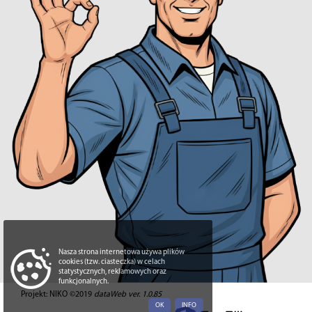
Nasza strona internetowa używa plików
cookies (tzw. ciasteczka) w celach
statystycznych, reklamowych oraz
funkcjonalnych.
Projekt: NIKO ©2019
dataWeb ver. 1.0.85
OK
INFO