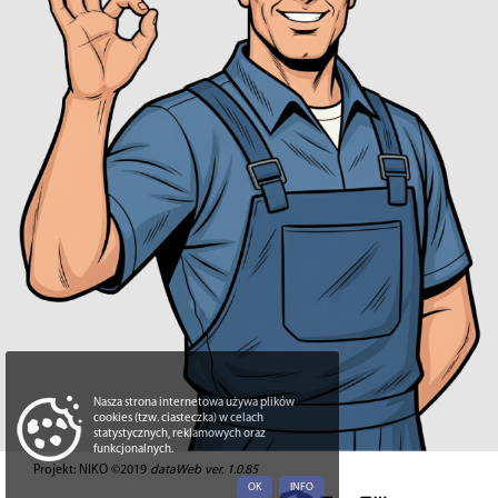
Nasza strona internetowa używa plików
cookies (tzw. ciasteczka) w celach
statystycznych, reklamowych oraz
funkcjonalnych.
Projekt: NIKO ©2019
dataWeb ver. 1.0.85
OK
INFO