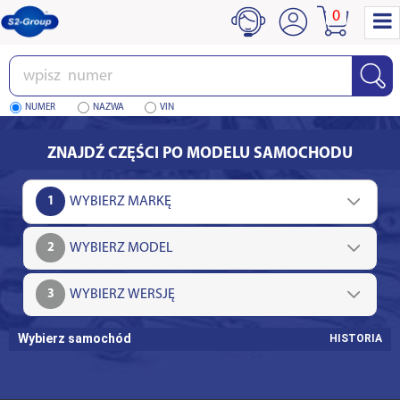
0
Wpisz
numer
NUMER
NAZWA
VIN
ZNAJDŹ CZĘŚCI PO MODELU SAMOCHODU
1
2
3
Wybierz samochód
HISTORIA