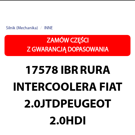
Silnik (Mechanika)
INNE
ZAMÓW CZĘŚCI
Z GWARANCJĄ DOPASOWANIA
17578 IBR
RURA
INTERCOOLERA FIAT
2.0JTDPEUGEOT
2.0HDI