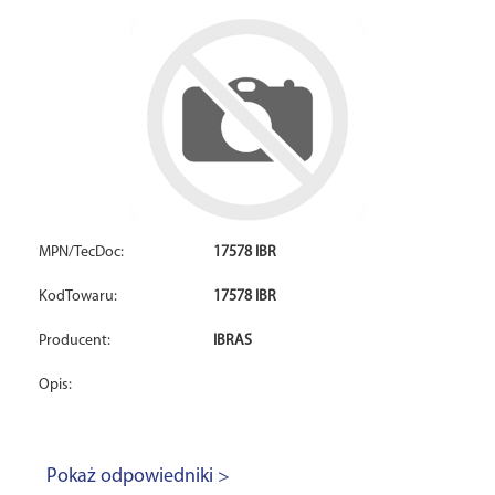
MPN/TecDoc:
17578 IBR
KodTowaru:
17578 IBR
Producent:
IBRAS
Opis:
Pokaż odpowiedniki >