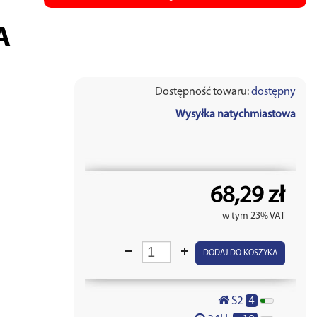
A
Dostępność towaru:
dostępny
Wysyłka natychmiastowa
68,29 zł
w tym 23% VAT
DODAJ DO KOSZYKA
4
S2