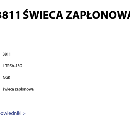
3811
ŚWIECA ZAPŁONOW
3811
ILTR5A-13G
NGK
świeca zapłonowa
owiedniki >