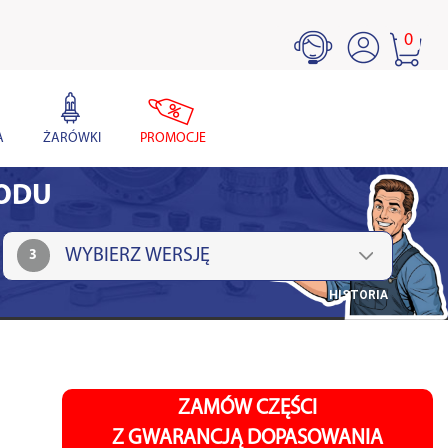
0
A
ŻARÓWKI
PROMOCJE
HODU
3
HISTORIA
ZAMÓW CZĘŚCI
Z GWARANCJĄ DOPASOWANIA