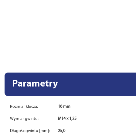
Parametry
Rozmiar klucza:
16 mm
Wymiar gwintu:
M14 x 1,25
Długość gwintu [mm]:
25,0