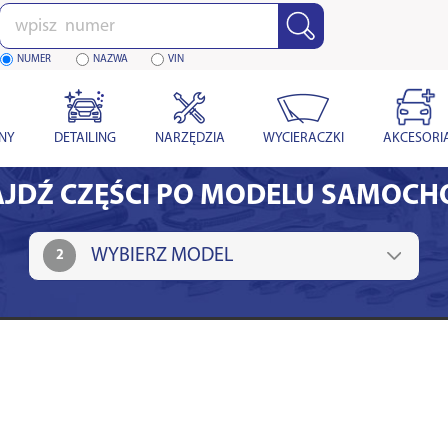
Wpisz
numer
NUMER
NAZWA
VIN
YNY
DETAILING
NARZĘDZIA
WYCIERACZKI
AKCESORI
JDŹ CZĘŚCI PO MODELU SAMOC
2