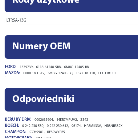
Kody użytkowe
ILTR5A-13G
Numery OEM
FORD:
,
,
1379739
6118-61240-5BB
6M8G-12405-BB
MAZDA:
,
,
,
0000-18-L3Y2
6M8G-12405-BB
L3Y2-18-110
LFG118110
Odpowiedniki
BERU BY DRIV:
,
,
0002635904
14KR7MPUV2
Z342
BOSCH:
,
,
,
,
0 242 230 530
0 242 230 612
96174
HR8MII33V
HR8NII332X
CHAMPION:
,
CCH9901
RES9WYPB5