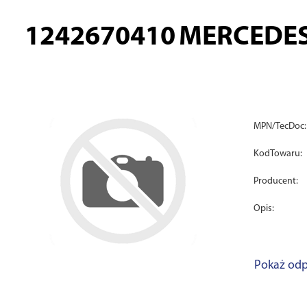
1242670410
MERCEDES
MPN/TecDoc:
KodTowaru:
Producent:
Opis:
Pokaż odp