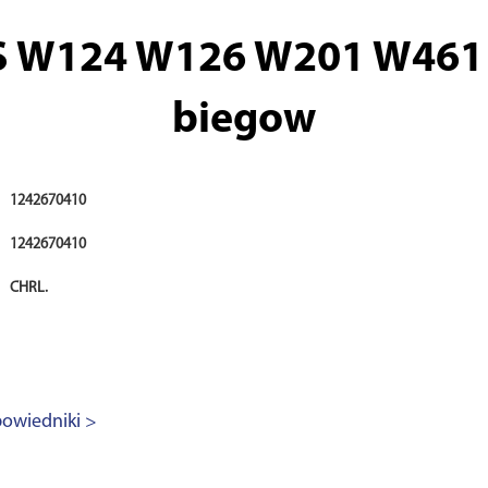
 W124 W126 W201 W461 D
biegow
1242670410
1242670410
CHRL.
owiedniki >