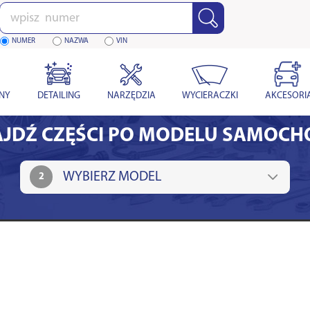
Wpisz
numer
NUMER
NAZWA
VIN
YNY
DETAILING
NARZĘDZIA
WYCIERACZKI
AKCESORI
JDŹ CZĘŚCI PO MODELU SAMOC
2