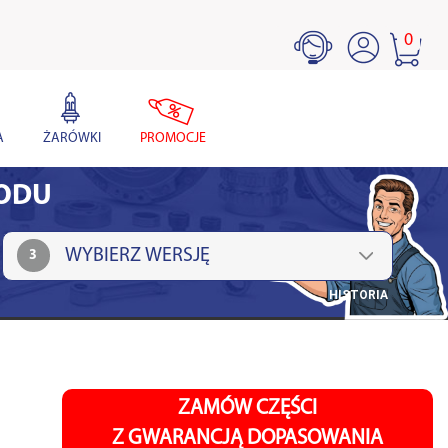
0
A
ŻARÓWKI
PROMOCJE
HODU
3
HISTORIA
ZAMÓW CZĘŚCI
Z GWARANCJĄ DOPASOWANIA