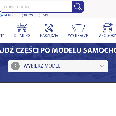
Wpisz
numer
NUMER
NAZWA
VIN
YNY
DETAILING
NARZĘDZIA
WYCIERACZKI
AKCESORI
JDŹ CZĘŚCI PO MODELU SAMOC
2