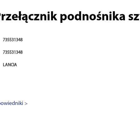
rzełącznik podnośnika s
735531348
735531348
LANCIA
owiedniki >