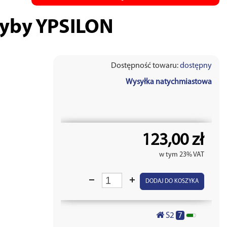
zyby YPSILON
Dostępność towaru:
dostępny
Wysyłka natychmiastowa
123,00 zł
w tym 23% VAT
DODAJ DO KOSZYKA
7
S2