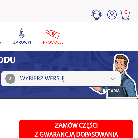
0
A
ŻARÓWKI
PROMOCJE
HODU
3
HISTORIA
ZAMÓW CZĘŚCI
Z GWARANCJĄ DOPASOWANIA