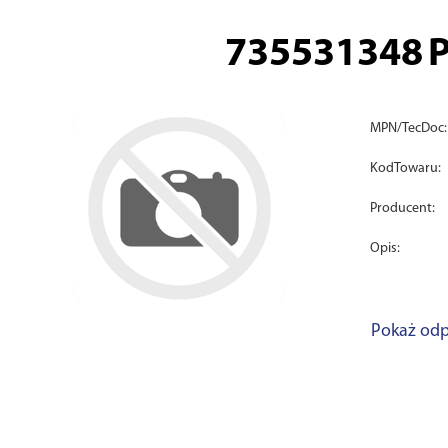
735531348
P
MPN/TecDoc:
KodTowaru:
Producent:
Opis:
Pokaż odp