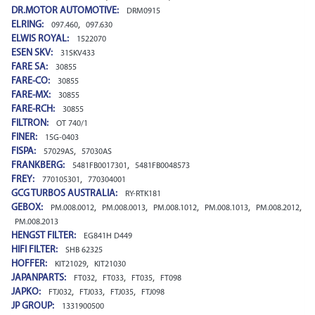
DR.MOTOR AUTOMOTIVE:
DRM0915
ELRING:
,
097.460
097.630
ELWIS ROYAL:
1522070
ESEN SKV:
31SKV433
FARE SA:
30855
FARE-CO:
30855
FARE-MX:
30855
FARE-RCH:
30855
FILTRON:
OT 740/1
FINER:
15G-0403
FISPA:
,
57029AS
57030AS
FRANKBERG:
,
5481FB0017301
5481FB0048573
FREY:
,
770105301
770304001
GCG TURBOS AUSTRALIA:
RY-RTK181
GEBOX:
,
,
,
,
,
PM.008.0012
PM.008.0013
PM.008.1012
PM.008.1013
PM.008.2012
PM.008.2013
HENGST FILTER:
EG841H D449
HIFI FILTER:
SHB 62325
HOFFER:
,
KIT21029
KIT21030
JAPANPARTS:
,
,
,
FT032
FT033
FT035
FT098
JAPKO:
,
,
,
FTJ032
FTJ033
FTJ035
FTJ098
JP GROUP:
1331900500