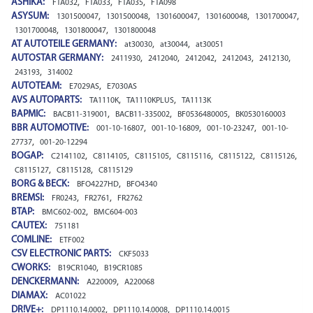
ASHIKA:
,
,
,
FTA032
FTA033
FTA035
FTA098
ASYSUM:
,
,
,
,
,
1301500047
1301500048
1301600047
1301600048
1301700047
,
,
1301700048
1301800047
1301800048
AT AUTOTEILE GERMANY:
,
,
at30030
at30044
at30051
AUTOSTAR GERMANY:
,
,
,
,
,
2411930
2412040
2412042
2412043
2412130
,
243193
314002
AUTOTEAM:
,
E7029AS
E7030AS
AVS AUTOPARTS:
,
,
TA1110K
TA1110KPLUS
TA1113K
BAPMIC:
,
,
,
BACB11-319001
BACB11-335002
BF0536480005
BK0530160003
BBR AUTOMOTIVE:
,
,
,
001-10-16807
001-10-16809
001-10-23247
001-10-
,
27737
001-20-12294
BOGAP:
,
,
,
,
,
,
C2141102
C8114105
C8115105
C8115116
C8115122
C8115126
,
,
C8115127
C8115128
C8115129
BORG & BECK:
,
BFO4227HD
BFO4340
BREMSI:
,
,
FR0243
FR2761
FR2762
BTAP:
,
BMC602-002
BMC604-003
CAUTEX:
751181
COMLINE:
ETF002
CSV ELECTRONIC PARTS:
CKF5033
CWORKS:
,
B19CR1040
B19CR1085
DENCKERMANN:
,
A220009
A220068
DIAMAX:
AC01022
DR!VE+:
,
,
DP1110.14.0002
DP1110.14.0008
DP1110.14.0015