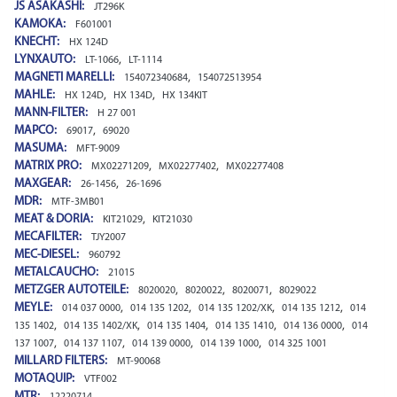
JS ASAKASHI:
JT296K
KAMOKA:
F601001
KNECHT:
HX 124D
LYNXAUTO:
,
LT-1066
LT-1114
MAGNETI MARELLI:
,
154072340684
154072513954
MAHLE:
,
,
HX 124D
HX 134D
HX 134KIT
MANN-FILTER:
H 27 001
MAPCO:
,
69017
69020
MASUMA:
MFT-9009
MATRIX PRO:
,
,
MX02271209
MX02277402
MX02277408
MAXGEAR:
,
26-1456
26-1696
MDR:
MTF-3MB01
MEAT & DORIA:
,
KIT21029
KIT21030
MECAFILTER:
TJY2007
MEC-DIESEL:
960792
METALCAUCHO:
21015
METZGER AUTOTEILE:
,
,
,
8020020
8020022
8020071
8029022
MEYLE:
,
,
,
,
014 037 0000
014 135 1202
014 135 1202/XK
014 135 1212
014
,
,
,
,
,
135 1402
014 135 1402/XK
014 135 1404
014 135 1410
014 136 0000
014
,
,
,
,
137 1007
014 137 1107
014 139 0000
014 139 1000
014 325 1001
MILLARD FILTERS:
MT-90068
MOTAQUIP:
VTF002
MTR:
12220714