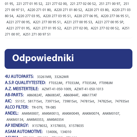
,
,
,
,
,
01 95
221 277 01 95 S2
221 277 02 00
221 277 02 00 S2
251 271 00 97
251
,
,
,
,
271 00 97 S1
A220 271 01 80
A220 271 01 80 S2
A220 271 03 80
A220 271 03
,
,
,
,
,
80 S4
A220 277 03 95
A220 277 03 95 S1
A220 277 06 95
A220 277 06 95 S1
,
,
,
,
A221 277 00 95
A221 277 00 95 S1
A221 277 00 95 S3
A221 277 00 95 SP
,
,
,
,
A221 277 01 95
A221 277 01 95 S2
A221 277 02 00
A221 277 02 00 S2
A251
,
271 00 97
A251 271 00 97 S1
Odpowiedniki
4U AUTOPARTS:
,
33261MR
33262MR
A.S.P. QUALITYTESTED:
,
,
,
FT032JM
FT033JM
FT035JM
FT098JM
A.Z. MEISTERTEILE:
,
AZMT-41-050-1009
AZMT-41-050-1013
AB-PARTS:
,
,
,
AB6082AT
AB6083AT
AB6084AT
AB6177AT
AIC:
,
,
,
,
,
,
55157
58171Set
73971Set
73981Set
74781Set
74782Set
74793Set
ALCO FILTER:
,
TR-079
TR-085
ANDEL:
,
,
,
,
,
ANKM0007
ANKM0013
ANKM0049
ANKM0074
ANKM0107
,
,
ANKM0134
ANKM0353
ANKM0354
AP XENERGY:
,
,
X1578032
X1578033
X1578035
ASAM AUTOMOTIVE:
,
134006
134010