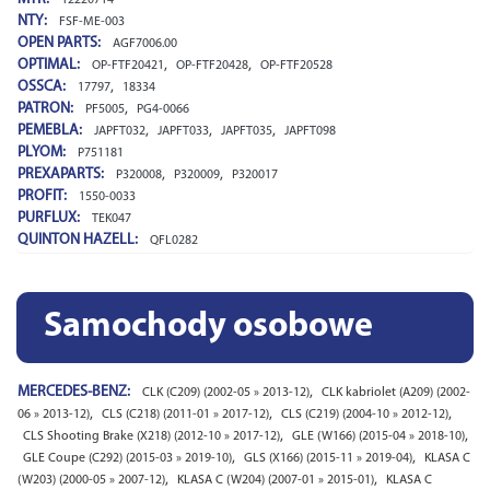
NTY:
FSF-ME-003
OPEN PARTS:
AGF7006.00
OPTIMAL:
,
,
OP-FTF20421
OP-FTF20428
OP-FTF20528
OSSCA:
,
17797
18334
PATRON:
,
PF5005
PG4-0066
PEMEBLA:
,
,
,
JAPFT032
JAPFT033
JAPFT035
JAPFT098
PLYOM:
P751181
PREXAPARTS:
,
,
P320008
P320009
P320017
PROFIT:
1550-0033
PURFLUX:
TEK047
QUINTON HAZELL:
QFL0282
Samochody osobowe
MERCEDES-BENZ:
,
CLK (C209) (2002-05 » 2013-12)
CLK kabriolet (A209) (2002-
,
,
,
06 » 2013-12)
CLS (C218) (2011-01 » 2017-12)
CLS (C219) (2004-10 » 2012-12)
,
,
CLS Shooting Brake (X218) (2012-10 » 2017-12)
GLE (W166) (2015-04 » 2018-10)
,
,
GLE Coupe (C292) (2015-03 » 2019-10)
GLS (X166) (2015-11 » 2019-04)
KLASA C
,
,
(W203) (2000-05 » 2007-12)
KLASA C (W204) (2007-01 » 2015-01)
KLASA C