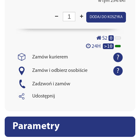
w tym 23% VAT
DODAJ DO KOSZYKA
0
S2
>10
24H
Zamów kurierem
Zamów i odbierz osobiście
Zadzwoń i zamów
Udostępnij
Parametry