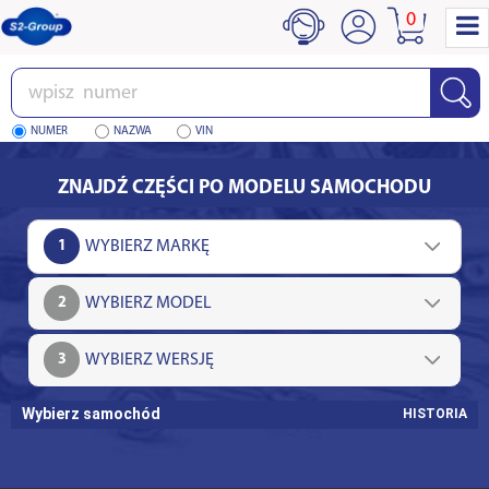
0
Wpisz
numer
NUMER
NAZWA
VIN
ZNAJDŹ CZĘŚCI PO MODELU SAMOCHODU
1
2
3
Wybierz samochód
HISTORIA