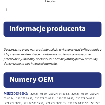
biegów
1
Informacje producenta
Dostarczane przez nas produkty należy wykorzystywać tylkozgodnie z
ich przeznaczeniem. Prace montażowe może wykonawyłącznie
przeszkolony, fachowy personel. W normalnymprzypadku produkty
dostarczane są bez instrukcji montażu.
Numery OEM
MERCEDES-BENZ:
,
,
,
220 271 01 80
220 271 01 80 S2
220 271 03 80
220 271
,
,
,
,
,
03 80 S4
220 277 03 95
220 277 03 95 S1
220 277 06 95
220 277 06 95 S1
,
,
,
,
221 277 00 95
221 277 00 95 S1
221 277 00 95 S3
221 277 00 95 SP
221 277