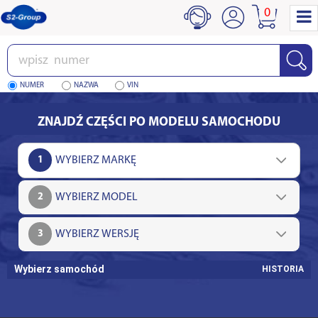
0
Wpisz
numer
NUMER
NAZWA
VIN
ZNAJDŹ CZĘŚCI PO MODELU SAMOCHODU
1
2
3
Wybierz samochód
HISTORIA