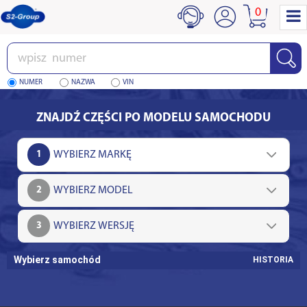
0
Wpisz
numer
NUMER
NAZWA
VIN
ZNAJDŹ CZĘŚCI PO MODELU SAMOCHODU
1
2
3
Wybierz samochód
HISTORIA