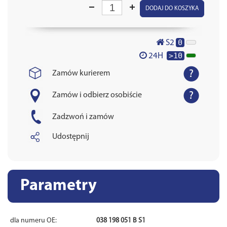
DODAJ DO KOSZYKA
0
S2
>10
24H
Zamów kurierem
Zamów i odbierz osobiście
Zadzwoń i zamów
Udostępnij
Parametry
dla numeru OE:
038 198 051 B S1