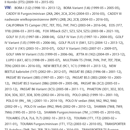
II Kombi (3T5) (2009-10 » 2015-05)
VW:
,
,
BORA I (1J2) (1998-10 » 2013-12)
BORA Variant (1J6) (1999-05 » 2005-05)
,
CADDY III Furgon/minivan (2KA, 2KH, 2CA, 2CH) (2004-03 » 2016-03)
CADDY III
,
nadwozie wielkoprzestrzenne (MPV) (2KB, 2KJ, 2CB, (2004-03 » 2016-03)
,
CALIFORNIA T5 Camper (7EC, 7EF, 7EG, 7HF, 7HC) (2003-04 » 2016-04)
EOS (1F7,
,
,
1F8) (2006-03 » 2015-08)
FOX liftback (5Z1, 5Z3, 5Z4, 5Z5) (2003-08 » 2021-10)
,
,
GOLF IV (1J1) (1997-08 » 2008-04)
GOLF IV Van (1J1) (1997-10 » 2004-05)
GOLF
,
,
IV Variant (1J5) (1999-05 » 2006-06)
GOLF PLUS V (5M1, 521) (2004-12 » 2013-12)
,
,
GOLF V (1K1) (2003-10 » 2010-07)
GOLF V Variant (1K5) (2007-01 » 2009-07)
,
,
GOLF VAN IV Variant (1J5) (1999-05 » 2006-06)
JETTA III (1K2) (2004-09 » 2013-12)
,
LUPO I (6X1, 6E1) (1998-09 » 2005-07)
MULTIVAN T5 (7HM, 7HN, 7HF, 7EF, 7EM,
,
,
7EN) (2003-04 » 2016-03)
NEW BEETLE (9C1, 1C1) (1998-01 » 2013-12)
NEW
,
,
BEETLE kabriolet (1Y7) (2002-09 » 2012-07)
PASSAT B5 (3B2) (1996-08 » 2001-12)
,
PASSAT B5 Variant (3B5) (1997-05 » 2001-12)
PASSAT B5.5 (3B3) (2000-10 » 2005-
,
,
12)
PASSAT B5.5 Variant (3B6) (2000-09 » 2005-08)
PASSAT B6 (3C2) (2005-03 »
,
,
2013-12)
PASSAT B6 Variant (3C5) (2005-08 » 2011-11)
PHAETON (3D1, 3D2, 3D3,
,
,
3D4, 3D6, 3D7, 3D8, 3D9) (2002-04 » 2016-03)
POLO (6N2) (1999-10 » 2001-10)
,
POLO IV (9N_, 9A_) (2001-10 » 2014-10)
POLO IV sedan (9A4, 9A2, 9N2, 9A6)
,
,
(2002-09 » )
POLO IV sedan (9N2, 9N4) (2002-09 » 2010-12)
SHARAN (7M8, 7M9,
,
,
7M6) (1995-05 » 2010-12)
SHARAN Furgon/minivan (7M_) (1995-05 » 2010-03)
,
TOUAREG (7LA, 7L6, 7L7) (2002-10 » 2013-12)
TOURAN (1T1, 1T2) (2003-02 »
,
,
2011-01)
TOURAN Furgon/minivan (1T1, 1T2) (2003-02 » 2010-05)
TRANSPORTER
,
T5 Autobus (7HB, 7HJ, 7EB, 7EJ) (2003-04 » 2016-03)
TRANSPORTER T5 Furgon