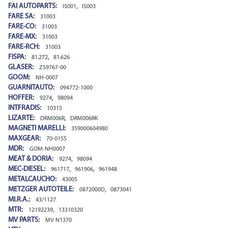
FAI AUTOPARTS:
,
IS001
IS003
FARE SA:
31003
FARE-CO:
31003
FARE-MX:
31003
FARE-RCH:
31003
FISPA:
,
81.272
81.626
GLASER:
Z59767-00
GOOM:
NH-0007
GUARNITAUTO:
094772-1000
HOFFER:
,
9274
98094
INTFRADIS:
10315
LIZARTE:
,
DRM006R
DRM006RK
MAGNETI MARELLI:
359000604980
MAXGEAR:
70-0155
MDR:
GOM-NH0007
MEAT & DORIA:
,
9274
98094
MEC-DIESEL:
,
,
961717
961906
961948
METALCAUCHO:
43005
METZGER AUTOTEILE:
,
0872000D
0873041
MI.R.A.:
43/1127
MTR:
,
12192239
13310320
MV PARTS:
MV N1370