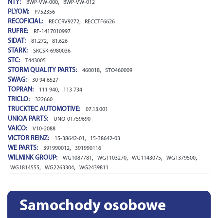
NTY:
,
BWP-VW-000
BWP-VW-012
PLYOM:
P752356
RECOFICIAL:
,
RECCRV9272
RECCTF6626
RUFRE:
RF-1417010997
SIDAT:
,
81.272
81.626
STARK:
SKCSK-6980036
STC:
T443005
STORM QUALITY PARTS:
,
460018
STO460009
SWAG:
30 94 6527
TOPRAN:
,
111 940
113 734
TRICLO:
322660
TRUCKTEC AUTOMOTIVE:
07.13.001
UNIQA PARTS:
UNQ-01759690
VAICO:
V10-2088
VICTOR REINZ:
,
15-38642-01
15-38642-03
WE PARTS:
,
391990012
391990116
WILMINK GROUP:
,
,
,
,
WG1087781
WG1103270
WG1143075
WG1379500
,
,
WG1814555
WG2263304
WG2439811
Samochody osobowe