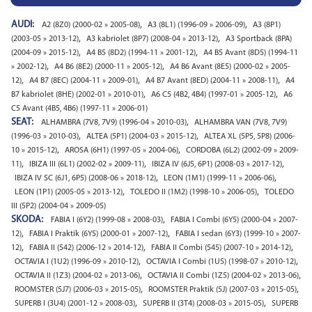
AUDI:
,
,
A2 (8Z0) (2000-02 » 2005-08)
A3 (8L1) (1996-09 » 2006-09)
A3 (8P1)
,
,
(2003-05 » 2013-12)
A3 kabriolet (8P7) (2008-04 » 2013-12)
A3 Sportback (8PA)
,
,
(2004-09 » 2015-12)
A4 B5 (8D2) (1994-11 » 2001-12)
A4 B5 Avant (8D5) (1994-11
,
,
» 2002-12)
A4 B6 (8E2) (2000-11 » 2005-12)
A4 B6 Avant (8E5) (2000-02 » 2005-
,
,
,
12)
A4 B7 (8EC) (2004-11 » 2009-01)
A4 B7 Avant (8ED) (2004-11 » 2008-11)
A4
,
,
B7 kabriolet (8HE) (2002-01 » 2010-01)
A6 C5 (4B2, 4B4) (1997-01 » 2005-12)
A6
C5 Avant (4B5, 4B6) (1997-11 » 2006-01)
SEAT:
,
ALHAMBRA (7V8, 7V9) (1996-04 » 2010-03)
ALHAMBRA VAN (7V8, 7V9)
,
,
(1996-03 » 2010-03)
ALTEA (5P1) (2004-03 » 2015-12)
ALTEA XL (5P5, 5P8) (2006-
,
,
10 » 2015-12)
AROSA (6H1) (1997-05 » 2004-06)
CORDOBA (6L2) (2002-09 » 2009-
,
,
,
11)
IBIZA III (6L1) (2002-02 » 2009-11)
IBIZA IV (6J5, 6P1) (2008-03 » 2017-12)
,
,
IBIZA IV SC (6J1, 6P5) (2008-06 » 2018-12)
LEON (1M1) (1999-11 » 2006-06)
,
,
LEON (1P1) (2005-05 » 2013-12)
TOLEDO II (1M2) (1998-10 » 2006-05)
TOLEDO
III (5P2) (2004-04 » 2009-05)
SKODA:
,
FABIA I (6Y2) (1999-08 » 2008-03)
FABIA I Combi (6Y5) (2000-04 » 2007-
,
,
12)
FABIA I Praktik (6Y5) (2000-01 » 2007-12)
FABIA I sedan (6Y3) (1999-10 » 2007-
,
,
,
12)
FABIA II (542) (2006-12 » 2014-12)
FABIA II Combi (545) (2007-10 » 2014-12)
,
,
OCTAVIA I (1U2) (1996-09 » 2010-12)
OCTAVIA I Combi (1U5) (1998-07 » 2010-12)
,
,
OCTAVIA II (1Z3) (2004-02 » 2013-06)
OCTAVIA II Combi (1Z5) (2004-02 » 2013-06)
,
,
ROOMSTER (5J7) (2006-03 » 2015-05)
ROOMSTER Praktik (5J) (2007-03 » 2015-05)
,
,
SUPERB I (3U4) (2001-12 » 2008-03)
SUPERB II (3T4) (2008-03 » 2015-05)
SUPERB