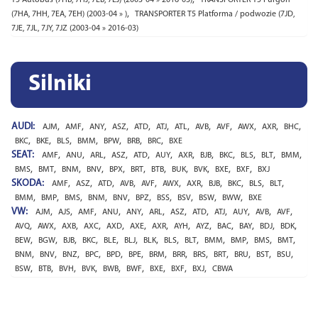
,
(7HA, 7HH, 7EA, 7EH) (2003-04 » )
TRANSPORTER T5 Platforma / podwozie (7JD,
7JE, 7JL, 7JY, 7JZ (2003-04 » 2016-03)
Silniki
AUDI:
,
,
,
,
,
,
,
,
,
,
,
,
AJM
AMF
ANY
ASZ
ATD
ATJ
ATL
AVB
AVF
AWX
AXR
BHC
,
,
,
,
,
,
,
BKC
BKE
BLS
BMM
BPW
BRB
BRC
BXE
SEAT:
,
,
,
,
,
,
,
,
,
,
,
,
AMF
ANU
ARL
ASZ
ATD
AUY
AXR
BJB
BKC
BLS
BLT
BMM
,
,
,
,
,
,
,
,
,
,
,
BMS
BMT
BNM
BNV
BPX
BRT
BTB
BUK
BVK
BXE
BXF
BXJ
SKODA:
,
,
,
,
,
,
,
,
,
,
,
AMF
ASZ
ATD
AVB
AVF
AWX
AXR
BJB
BKC
BLS
BLT
,
,
,
,
,
,
,
,
,
,
BMM
BMP
BMS
BNM
BNV
BPZ
BSS
BSV
BSW
BWW
BXE
VW:
,
,
,
,
,
,
,
,
,
,
,
,
AJM
AJS
AMF
ANU
ANY
ARL
ASZ
ATD
ATJ
AUY
AVB
AVF
,
,
,
,
,
,
,
,
,
,
,
,
,
AVQ
AWX
AXB
AXC
AXD
AXE
AXR
AYH
AYZ
BAC
BAY
BDJ
BDK
,
,
,
,
,
,
,
,
,
,
,
,
,
BEW
BGW
BJB
BKC
BLE
BLJ
BLK
BLS
BLT
BMM
BMP
BMS
BMT
,
,
,
,
,
,
,
,
,
,
,
,
,
BNM
BNV
BNZ
BPC
BPD
BPE
BRM
BRR
BRS
BRT
BRU
BST
BSU
,
,
,
,
,
,
,
,
,
BSW
BTB
BVH
BVK
BWB
BWF
BXE
BXF
BXJ
CBWA