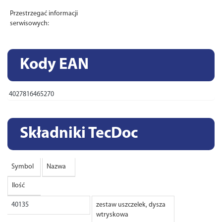
Przestrzegać informacji
serwisowych:
Kody EAN
4027816465270
Składniki TecDoc
Symbol
Nazwa
Ilość
40135
zestaw uszczelek, dysza
wtryskowa