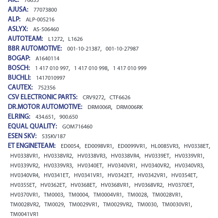
AIC:
76635
AJUSA:
77073800
ALP:
ALP-005216
ASLYX:
AS-506460
AUTOTEAM:
,
L1272
L1626
BBR AUTOMOTIVE:
,
001-10-21387
001-10-27987
BOGAP:
A1640114
BOSCH:
,
,
1 417 010 997
1 417 010 998
1 417 010 999
BUCHLI:
1417010997
CAUTEX:
752356
CSV ELECTRONIC PARTS:
,
CRV9272
CTF6626
DR.MOTOR AUTOMOTIVE:
,
DRM006R
DRM006RK
ELRING:
,
434.651
900.650
EQUAL QUALITY:
GOM716460
ESEN SKV:
53SKV187
ET ENGINETEAM:
,
,
,
,
,
ED0054
ED0098VR1
ED0099VR1
HL0085VR3
HV0338ET
,
,
,
,
,
,
HV0338VR1
HV0338VR2
HV0338VR3
HV0338VR4
HV0339ET
HV0339VR1
,
,
,
,
,
,
HV0339VR2
HV0339VR3
HV0340ET
HV0340VR1
HV0340VR2
HV0340VR3
,
,
,
,
,
,
HV0340VR4
HV0341ET
HV0341VR1
HV0342ET
HV0342VR1
HV0354ET
,
,
,
,
,
,
HV0355ET
HV0362ET
HV0368ET
HV0368VR1
HV0368VR2
HV0370ET
,
,
,
,
,
,
HV0370VR1
TM0003
TM0004
TM0004VR1
TM0028
TM0028VR1
,
,
,
,
,
,
TM0028VR2
TM0029
TM0029VR1
TM0029VR2
TM0030
TM0030VR1
TM0041VR1