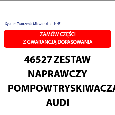
System Tworzenia Mieszanki
INNE
ZAMÓW CZĘŚCI
Z GWARANCJĄ DOPASOWANIA
46527
ZESTAW
NAPRAWCZY
POMPOWTRYSKIWACZ
AUDI