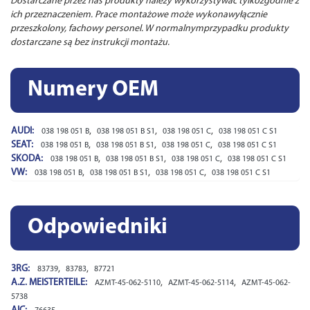
Dostarczane przez nas produkty należy wykorzystywać tylkozgodnie z
ich przeznaczeniem. Prace montażowe może wykonawyłącznie
przeszkolony, fachowy personel. W normalnymprzypadku produkty
dostarczane są bez instrukcji montażu.
Numery OEM
AUDI:
,
,
,
038 198 051 B
038 198 051 B S1
038 198 051 C
038 198 051 C S1
SEAT:
,
,
,
038 198 051 B
038 198 051 B S1
038 198 051 C
038 198 051 C S1
SKODA:
,
,
,
038 198 051 B
038 198 051 B S1
038 198 051 C
038 198 051 C S1
VW:
,
,
,
038 198 051 B
038 198 051 B S1
038 198 051 C
038 198 051 C S1
Odpowiedniki
3RG:
,
,
83739
83783
87721
A.Z. MEISTERTEILE:
,
,
AZMT-45-062-5110
AZMT-45-062-5114
AZMT-45-062-
5738